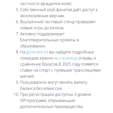
честности вращения колёс.
Собственный клуб фанатов даёт доступ к
эксклюзивным мерчам.
Внутренний тестовый стенд проверяет
новые игры до релиза.
Активно поддерживает
благотворительные проекты в
образовании.
На
generalre.kz
вы найдете подробные
покердом казино
на странице
отзывы и
сравнение бонусов.В 2025 году появятся
ставки на спорт с прямыми трансляциями
матчей.
Пользователи могут менять валюту
баланса без комиссии.
При регистрации доступны 3 уровня
VIP‑программ, открывающие
дополнительные преимущества.