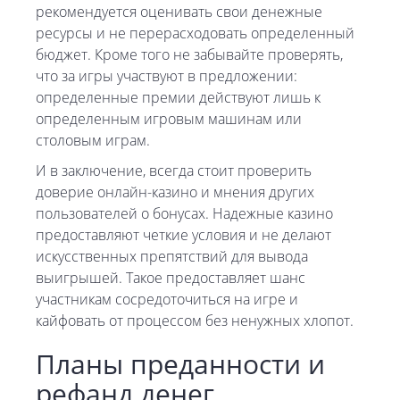
рекомендуется оценивать свои денежные
ресурсы и не перерасходовать определенный
бюджет. Кроме того не забывайте проверять,
что за игры участвуют в предложении:
определенные премии действуют лишь к
определенным игровым машинам или
столовым играм.
И в заключение, всегда стоит проверить
доверие онлайн-казино и мнения других
пользователей о бонусах. Надежные казино
предоставляют четкие условия и не делают
искусственных препятствий для вывода
выигрышей. Такое предоставляет шанс
участникам сосредоточиться на игре и
кайфовать от процессом без ненужных хлопот.
Планы преданности и
рефанд денег.