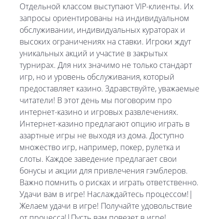
Отдельной классом выступают VIP-клиенты. Их
запросы ориентированы на индивидуальном
обслуживании, индивидуальных кураторах и
высоких ограничениях на ставки. Игроки ждут
уникальных акций и участие в закрытых
турнирах. Для них значимо не только стандарт
игр, но и уровень обслуживания, который
предоставляет казино. Здравствуйте, уважаемые
читатели! В этот день мы поговорим про
интернет-казино и игровых развлечениях.
Интернет-казино предлагают опцию играть в
азартные игры не выходя из дома. Доступно
множество игр, например, покер, рулетка и
слоты. Каждое заведение предлагает свои
бонусы и акции для привлечения гэмблеров.
Важно помнить о рисках и играть ответственно.
Удачи вам в игре! Наслаждайтесь процессом!|
Желаем удачи в игре! Получайте удовольствие
от процесса!|Пусть вам повезет в игре!