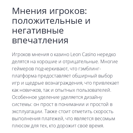
Мнения игроков:
положительные и
негативные
впечатления
Игроков мнения о казино Leon Casino нередко
делятся на хорошие и отрицательные. Многие
геймеров подчеркивают, что гэмблинг-
платформа предоставляет обширный выбор
игр и щедрые вознаграждения, что привлекает
как новичков, так и опытных пользователей.
Особенное уделение уделяется дизайну
системы: он прост в понимании и простой в
эксплуатации. Также стоит отметить скорость
выполнения платежей, что является весомым
плюсом для тех, кто дорожит своё время.