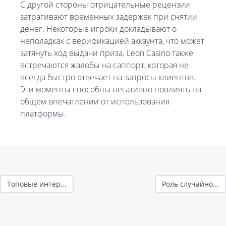
С другой стороны отрицательные рецензии
затрагивают временных задержек при снятии
денег. Некоторые игроки докладывают о
неполадках с верификацией аккаунта, что может
затянуть ход выдачи приза. Leon Casino также
встречаются жалобы на саппорт, которая не
всегда быстро отвечает на запросы клиентов.
Эти моменты способны негативно повлиять на
общем впечатлении от использования
платформы.
Топовые интер...
Роль случайно...