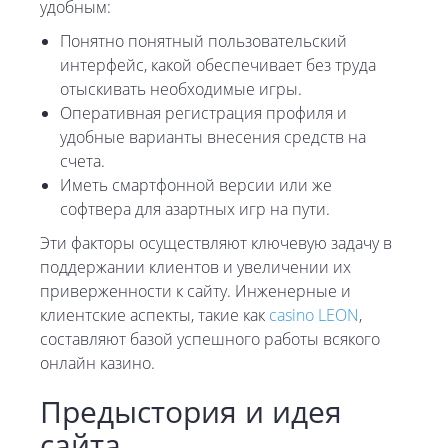
удобным:
Понятно понятный пользовательский
интерфейс, какой обеспечивает без труда
отыскивать необходимые игры.
Оперативная регистрация профиля и
удобные варианты внесения средств на
счета.
Иметь смартфонной версии или же
софтвера для азартных игр на пути.
Эти факторы осуществляют ключевую задачу в
поддержании клиентов и увеличении их
приверженности к сайту. Инженерные и
клиентские аспекты, такие как
casino LEON
,
составляют базой успешного работы всякого
онлайн казино.
Предыстория и идея
сайта