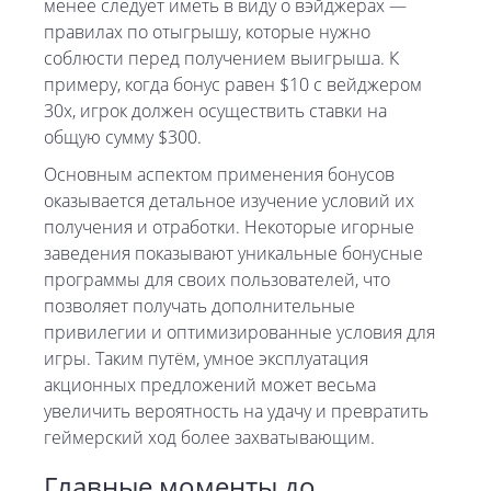
менее следует иметь в виду о вэйджерах —
правилах по отыгрышу, которые нужно
соблюсти перед получением выигрыша. К
примеру, когда бонус равен $10 с вейджером
30x, игрок должен осуществить ставки на
общую сумму $300.
Основным аспектом применения бонусов
оказывается детальное изучение условий их
получения и отработки. Некоторые игорные
заведения показывают уникальные бонусные
программы для своих пользователей, что
позволяет получать дополнительные
привилегии и оптимизированные условия для
игры. Таким путём, умное эксплуатация
акционных предложений может весьма
увеличить вероятность на удачу и превратить
геймерский ход более захватывающим.
Главные моменты до