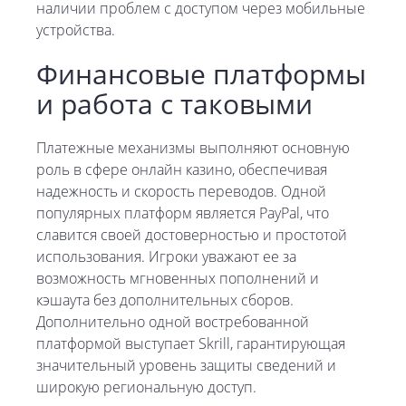
наличии проблем с доступом через мобильные
устройства.
Финансовые платформы
и работа с таковыми
Платежные механизмы выполняют основную
роль в сфере онлайн казино, обеспечивая
надежность и скорость переводов. Одной
популярных платформ является PayPal, что
славится своей достоверностью и простотой
использования. Игроки уважают ее за
возможность мгновенных пополнений и
кэшаута без дополнительных сборов.
Дополнительно одной востребованной
платформой выступает Skrill, гарантирующая
значительный уровень защиты сведений и
широкую региональную доступ.