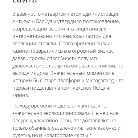
В девяносто четвертом летом администрация
Антигуа и Барбуды утвердило постановление,
разрешающий оформлять лицензии для
интернет-казино, что явилось стартом для
эволюции отрасли. С того времени онлайн-
казино превратились в в огромный бизнес,
давая игрокам способность получать
удовольствие от азартными развлечениями, не
выходя из дома. Значительным моментом в
истории был старт платформы Microgaming, что
первая представила комплексное ПО для
казино.
По ходу времени модель онлайн-казино
значительно эволюционировала. Нынешние
ресурсы, как казино Леон, предоставляют не
только обычные развлечения, такие как очко и
рулетка, но и новаторские слоты с