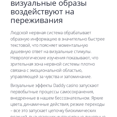
визуальные образы
воздействуют на
переживания
Людской нервная система обрабатывает
образную информацию в значительно быстрее
текстовой, что поясняет моментальную
душевную ответ на визуальные стимулы.
Неврологические изучения показывают, что
зрительная зона нервной системы плотно
связана с эмоциональной областью,
управляющей за чувства и запоминание.
Визуальные эффекты Daddy casino запускают
первобытные процессы самосохранения,
внедренные в нашем бессознательном. Яркие
цвета, динамичные действия, резкие переходы
– все это запускает цепочку биохимических
реакций, вызывающих интенсивные душевные