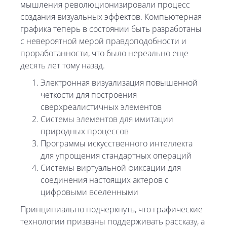
мышления революционизировали процесс
создания визуальных эффектов. Компьютерная
графика теперь в состоянии быть разработаны
с невероятной мерой правдоподобности и
проработанности, что было нереально еще
десять лет тому назад.
Электронная визуализация повышенной
четкости для построения
сверхреалистичных элементов
Системы элементов для имитации
природных процессов
Программы искусственного интеллекта
для упрощения стандартных операций
Системы виртуальной фиксации для
соединения настоящих актеров с
цифровыми вселенными
Принципиально подчеркнуть, что графические
технологии призваны поддерживать рассказу, а