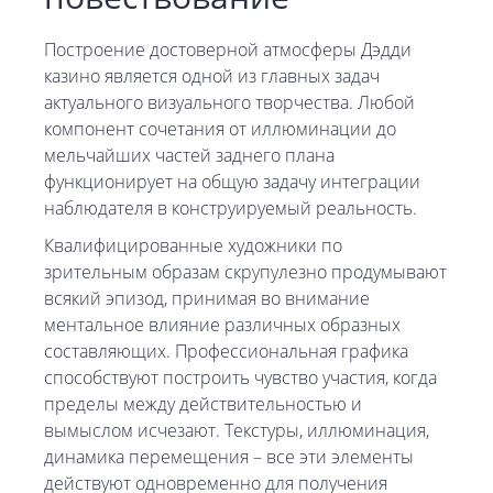
Построение достоверной атмосферы Дэдди
казино является одной из главных задач
актуального визуального творчества. Любой
компонент сочетания от иллюминации до
мельчайших частей заднего плана
функционирует на общую задачу интеграции
наблюдателя в конструируемый реальность.
Квалифицированные художники по
зрительным образам скрупулезно продумывают
всякий эпизод, принимая во внимание
ментальное влияние различных образных
составляющих. Профессиональная графика
способствуют построить чувство участия, когда
пределы между действительностью и
вымыслом исчезают. Текстуры, иллюминация,
динамика перемещения – все эти элементы
действуют одновременно для получения