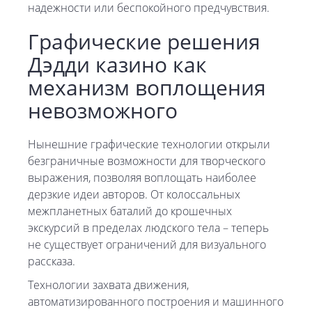
надежности или беспокойного предчувствия.
Графические решения
Дэдди казино как
механизм воплощения
невозможного
Нынешние графические технологии открыли
безграничные возможности для творческого
выражения, позволяя воплощать наиболее
дерзкие идеи авторов. От колоссальных
межпланетных баталий до крошечных
экскурсий в пределах людского тела – теперь
не существует ограничений для визуального
рассказа.
Технологии захвата движения,
автоматизированного построения и машинного