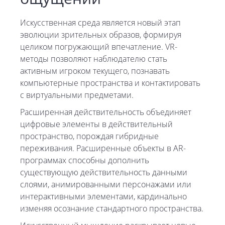
Искусственная среда является новый этап
эволюции зрительных образов, формируя
целиком погружающий впечатление. VR-
методы позволяют наблюдателю стать
активным игроком текущего, познавать
компьютерные пространства и контактировать
с виртуальными предметами.
Расширенная действительность объединяет
цифровые элементы в действительный
пространство, порождая гибридные
переживания. Расширенные объекты в AR-
программах способны дополнить
существующую действительность данными
слоями, анимированными персонажами или
интерактивными элементами, кардинально
изменяя осознание стандартного пространства.