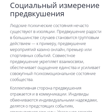
Социальный измерение
предвкушения
Людские психические состояния нечасто
существуют в изоляции. Предвкушение радости
в большинстве случаев становится групповым
действием — к примеру, предвкушение
мероприятий казино онлайн, премьер или
спортивных событий. Совместное
предвкушение укрепляет взаимосвязи,
обеспечивает ощущение единства и усиливает
совокупный психоэмоциональное состояние
сообщества.
Коллективная сторона предвкушения
отражается и в коммуникации. Индивиды
обмениваются индивидуальными надеждами,
делятся о предстоящих событиях,