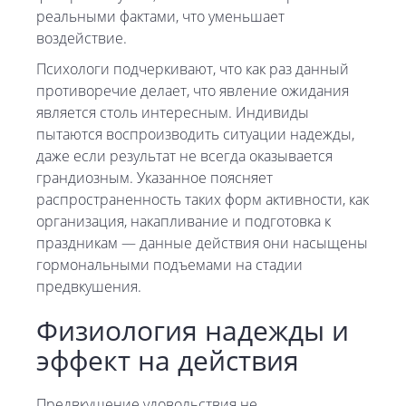
реальными фактами, что уменьшает
воздействие.
Психологи подчеркивают, что как раз данный
противоречие делает, что явление ожидания
является столь интересным. Индивиды
пытаются воспроизводить ситуации надежды,
даже если результат не всегда оказывается
грандиозным. Указанное поясняет
распространенность таких форм активности, как
организация, накапливание и подготовка к
праздникам — данные действия они насыщены
гормональными подъемами на стадии
предвкушения.
Физиология надежды и
эффект на действия
Предвкушение удовольствия не