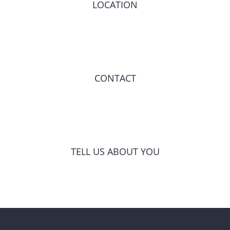
LOCATION
CONTACT
TELL US ABOUT YOU