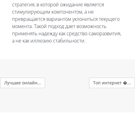
стратегия, в которой ожидание является
стимулирующим компонентом, а не
превращается вариантом уклониться текущего
момента. Такой подход дает возможность
применять надежду как средство саморазвития,
а не как иллюзию стабильности.
Лучшие онлайн...
Топ интернет �...