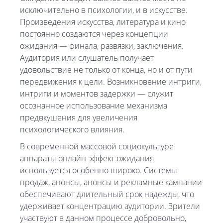
исключительно в психологии, и в искусстве.
Произведения искусства, литература и кино
постоянно создаются через концепции
ожидания — финала, развязки, заключения.
Аудитория или слушатель получает
удовольствие не только от конца, но и от пути
передвижения к цели. Возникновение интриги,
интриги и моментов задержки — служит
осознанное использование механизма
предвкушения для увеличения
психологического влияния.
В современной массовой социокультуре
аппараты онлайн эффект ожидания
используется особенно широко. Системы
продаж, анонсы, анонсы и рекламные кампании
обеспечивают длительный срок надежды, что
удерживает концентрацию аудитории. Зрители
участвуют в данном процессе добровольно,