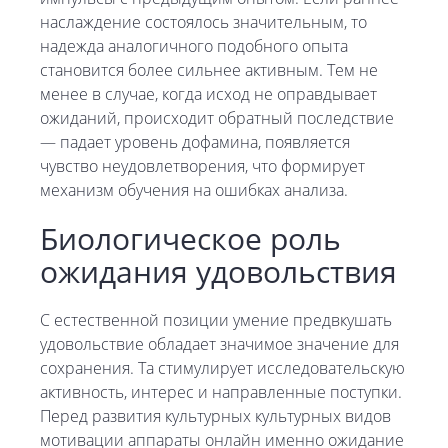
наслаждение состоялось значительным, то
надежда аналогичного подобного опыта
становится более сильнее активным. Тем не
менее в случае, когда исход не оправдывает
ожиданий, происходит обратный последствие
— падает уровень дофамина, появляется
чувство неудовлетворения, что формирует
механизм обучения на ошибках анализа.
Биологическое роль
ожидания удовольствия
С естественной позиции умение предвкушать
удовольствие обладает значимое значение для
сохранения. Та стимулирует исследовательскую
активность, интерес и направленные поступки.
Перед развития культурных культурных видов
мотивации аппараты онлайн именно ожидание