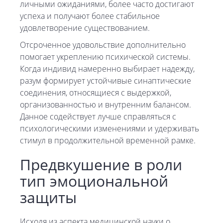
личными ожиданиями, более часто достигают
успеха и получают более стабильное
удовлетворение существованием.
Отсроченное удовольствие дополнительно
помогает укреплению психической системы.
Когда индивид намеренно выбирает надежду,
разум формирует устойчивые синаптические
соединения, относящиеся с выдержкой,
организованностью и внутренним балансом.
Данное содействует лучше справляться с
психологическими изменениями и удерживать
стимул в продолжительной временной рамке.
Предвкушение в роли
тип эмоциональной
защиты
Исходя из аспекта медицинской науки о