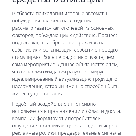
В области психологии игровые автоматы
побуждения надежда наслаждения
рассматривается как ключевой из основных
факторов, побуждающих к действию. Процесс
подготовки, приобретение проходов на
событие или организация к событию нередко
стимулируют больше радостных чувств, чем
сама мероприятие. Данное объясняется с тем,
что во время ожидания разум формирует
идеализированный визуализацию грядущего
наслаждения, который именно способен быть
живее существования.
Подобный воздействие интенсивно
используется в продвижении и области досуга.
Компании формируют у потребителей
ощущение приближающегося радости через
рекламные ролики, предварительные сигналы