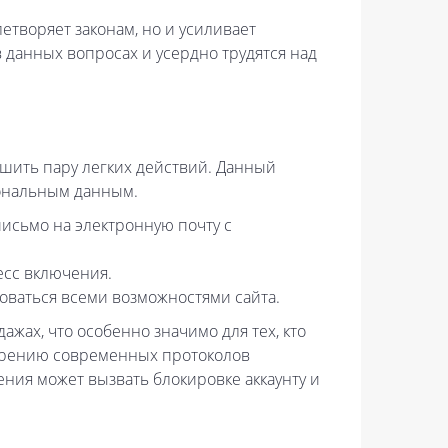
творяет законам, но и усиливает
данных вопросах и усердно трудятся над
ршить пару легких действий. Данный
ональным данным.
письмо на электронную почту с
есс включения.
зоваться всеми возможностями сайта.
жах, что особенно значимо для тех, кто
едрению современных протоколов
ия может вызвать блокировке аккаунту и