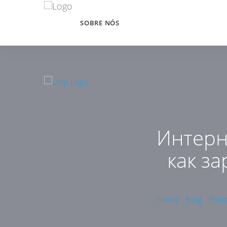
SOBRE NÓS
Интерн
как з
Home
blog
Post