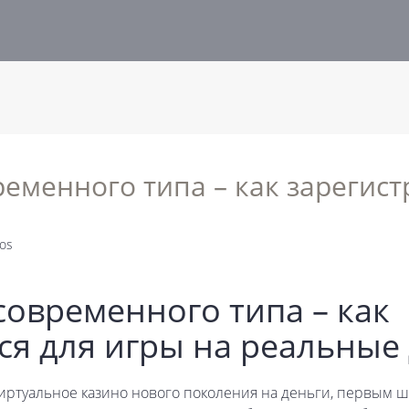
еменного типа – как зарегист
tos
современного типа – как
ся для игры на реальные 
виртуальное казино нового поколения на деньги, первым 