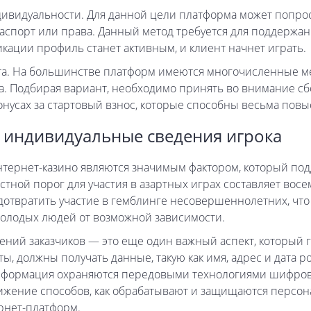
видуальности. Для данной цели платформа может попроси
аспорт или права. Данный метод требуется для поддержан
ации профиль станет активным, и клиент начнет играть.
а. На большинстве платформ имеются многочисленные мет
. Подбирая вариант, необходимо принять во внимание сб
усах за стартовый взнос, которые способны весьма повыс
 индивидуальные сведения игрока
тернет-казино являются значимым фактором, который под
ной порог для участия в азартных играх составляет восе
отвратить участие в гемблинге несовершеннолетних, что
молодых людей от возможной зависимости.
ний заказчиков — это еще один важный аспект, который г
аты, должны получать данные, такую как имя, адрес и дата
информация охраняются передовыми технологиями шифрован
жение способов, как обрабатывают и защищаются персон
рнет-платформ.