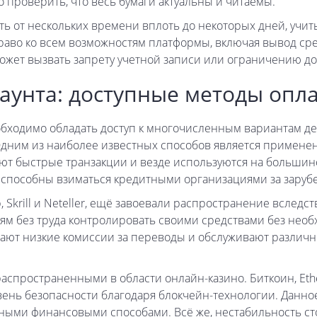
о проверить, что весь бумаги актуальны и читаемы.
ь от нескольких времени вплоть до некоторых дней, учит
аво ко всем возможностям платформы, включая вывод сре
жет вызвать запрету учетной записи или ограничению до
аунта: доступные методы опл
обходимо обладать доступ к многочисленным вариантам де
ним из наиболее известных способов является применение 
ют быстрые транзакции и везде используются на большин
е способны взиматься кредитными организациями за зару
Skrill и Neteller, ещё завоевали распространение вследст
м без труда контролировать своими средствами без необ
агают низкие комиссии за переводы и обслуживают различ
аспространенными в области онлайн-казино. Биткоин, Et
ень безопасности благодаря блокчейн-технологии. Данно
ными финансовыми способами. Всё же, нестабильность ст