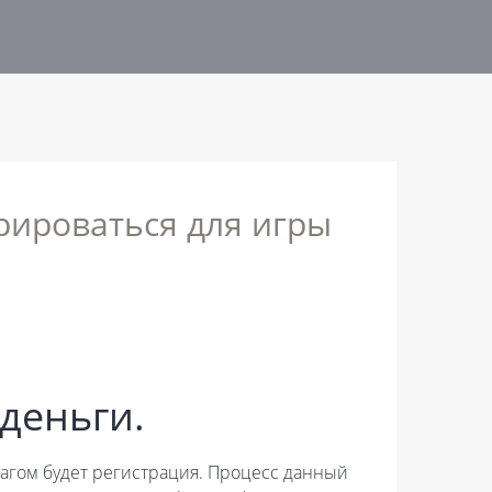
рироваться для игры
деньги.
шагом будет регистрация. Процесс данный