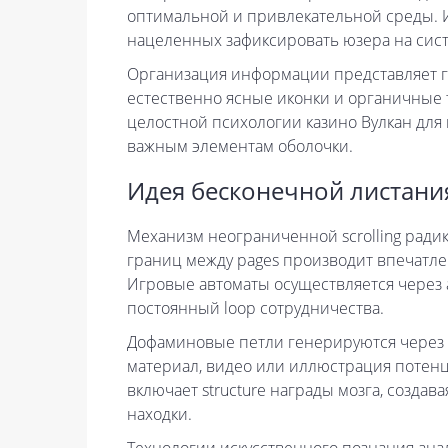
оптимальной и привлекательной среды. И
нацеленных зафиксировать юзера на сист
Организация информации представляет г
естественно ясные иконки и органичные 
целостной психологии казино Вулкан дл
важным элементам оболочки.
Идея бесконечной листани
Механизм неограниченной scrolling ради
границ между pages производит впечатле
Игровые автоматы осуществляется через 
постоянный loop сотрудничества.
Дофаминовые петли генерируются через 
материал, видео или иллюстрация потенц
включает structure награды мозга, созд
находки.