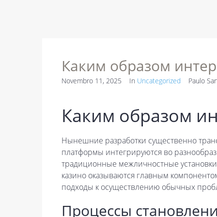
Каким образом инте
Novembro 11, 2025
In
Uncategorized
Paulo Sa
Каким образом и
Нынешние разработки существенно тран
платформы интегрируются во разнообраз
традиционные межличностные установки.
казино оказываются главным компонентом
подходы к осуществлению обычных проб
Процессы становлен