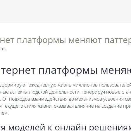
рнет платформы меняют патте
ntos
нтернет платформы меня
сформируют ежедневную жизнь миллионов пользователей 
ные аспекты людской деятельности, генерируя новые ста
 От подходов взаимодействия до механизмов усвоения 
 текущего стиля жизни, оказывая влияние на создание п
лем.
ия моделей к онлайн решения