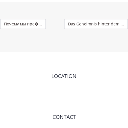
Почему мы пре�...
Das Geheimnis hinter dem ...
LOCATION
CONTACT