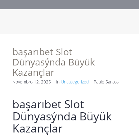
başarıbet Slot
Dünyasýnda Büyük
Kazançlar
Novembro 12, 2025
In
Uncategorized
Paulo Santos
başarıbet Slot
Dünyasýnda Büyük
Kazançlar