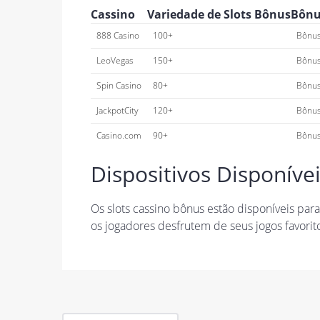
Cassino
Variedade de Slots Bônus
Bônu
888 Casino
100+
Bônus
LeoVegas
150+
Bônus
Spin Casino
80+
Bônus
JackpotCity
120+
Bônus
Casino.com
90+
Bônus
Dispositivos Disponívei
Os slots cassino bônus estão disponíveis para
os jogadores desfrutem de seus jogos favori