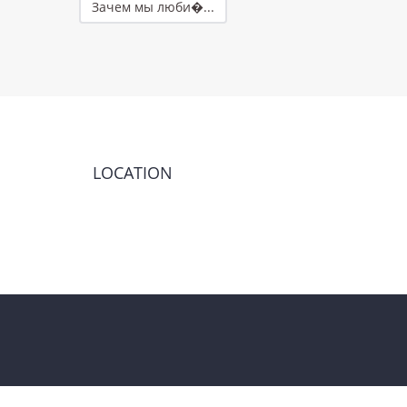
Зачем мы люби�...
LOCATION