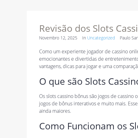
Revisão dos Slots Cass
Novembro 12, 2025
In
Uncategorized
Paulo Sa
Como um experiente jogador de cassino onlin
emocionantes e divertidas de entretenimento o
vantagens, dicas para jogar e uma comparaç
O que são Slots Cassi
Os slots cassino bônus são jogos de cassino
jogos de bônus interativos e muito mais. Es
ainda maiores.
Como Funcionam os Sl