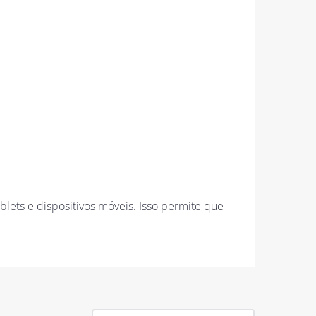
blets e dispositivos móveis. Isso permite que