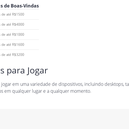
s de Boas-Vindas
 de até R$1500
 de até R$4000
 de até R$1000
 de até R$1600
 de até R$3200
s para Jogar
 jogar em uma variedade de dispositivos, incluindo desktops, ta
tos em qualquer lugar e a qualquer momento.