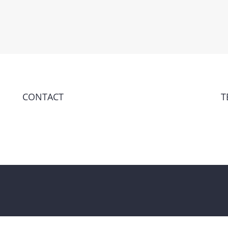
CONTACT
T