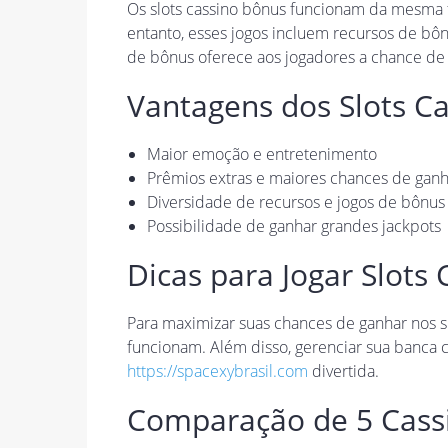
Os slots cassino bônus funcionam da mesma f
entanto, esses jogos incluem recursos de bô
de bônus oferece aos jogadores a chance de
Vantagens dos Slots C
Maior emoção e entretenimento
Prêmios extras e maiores chances de ganh
Diversidade de recursos e jogos de bônus
Possibilidade de ganhar grandes jackpots
Dicas para Jogar Slots
Para maximizar suas chances de ganhar nos s
funcionam. Além disso, gerenciar sua banca c
https://spacexybrasil.com
divertida.
Comparação de 5 Cassi