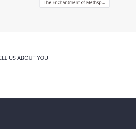
The Enchantment of Methsp...
ELL US ABOUT YOU