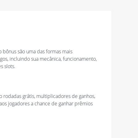
no bônus são uma das formas mais
jogos, incluindo sua mecânica, funcionamento,
 slots.
 rodadas grátis, multiplicadores de ganhos,
 aos jogadores a chance de ganhar prêmios