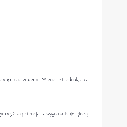
zewagę nad graczem. Ważne jest jednak, aby
 tym wyższa potencjalna wygrana. Największą