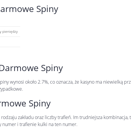
 Darmowe Spiny
y pieniędzy
 Darmowe Spiny
iny wynosi około 2.7%, co oznacza, że kasyno ma niewielką pr
rzypadkowe.
rmowe Spiny
dzaju zakładu oraz liczby trafień. Im trudniejsza kombinacja,
numer i trafienie kulki na ten numer.