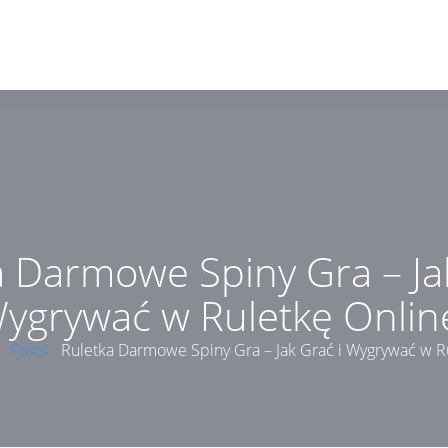
a Darmowe Spiny Gra – Jak
ygrywać w Ruletkę Onlin
Posts
Ruletka Darmowe Spiny Gra – Jak Grać i Wygrywać w R