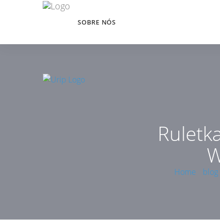
SOBRE NÓS
Ruletk
W
Home
blog