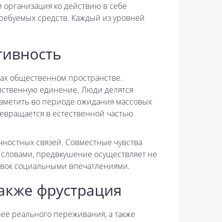
и организация ко действию в себе
ребуемых средств. Каждый из уровней
тивность
ках общественном пространстве.
вственную единение. Люди делятся
заметить во периоде ожидания массовых
ревращается в естественной частью
остных связей. Совместные чувства
 словами, предвкушение осуществляет не
авок социальными впечатлениями.
также фрустрация
нее реального переживания, а также