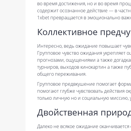
во время достижения, но и во время проц
содержит осознанное действие — в частн
1xbet превращается в эмоционально важ
Коллективное предчу
Интересно, ведь ожидание повышает чувс
Групповое чувство ожидания укрепляет 
прогнозами, ощущениями а также догадка
турниров, выходов кинокартин а также п
общего переживания.
Групповое предвкушение помогает форм
помогают глубже чувствовать действия о
только личную но и социальную миссию,
Двойственная природ
Далеко не всякое ожидание оканчивается