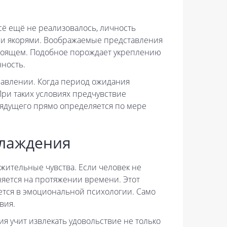
сё ещё не реализовалось, личность
и якорями. Воображаемые представления
стоящем. Подобное порождает укреплению
ность.
авлении. Когда период ожидания
При таких условиях предчувствие
рядущего прямо определяется по мере
слаждения
жительные чувства. Если человек не
няется на протяжении времени. Этот
ается в эмоциональной психологии. Само
вия.
я учит извлекать удовольствие не только