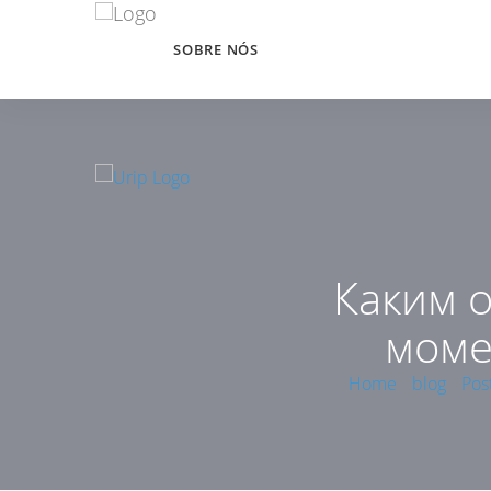
SOBRE NÓS
Каким 
моме
Home
blog
Pos