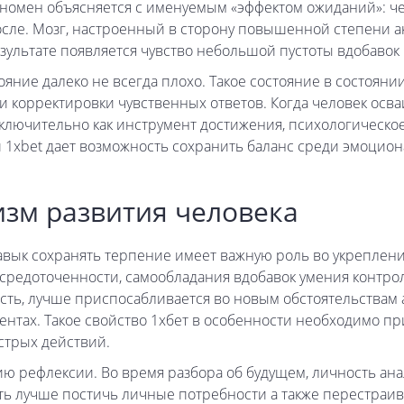
номен объясняется с именуемым «эффектом ожиданий»: чем
ле. Мозг, настроенный в сторону повышенной степени ак
зультате появляется чувство небольшой пустоты вдобавок
ояние далеко не всегда плохо. Такое состояние в состоян
 корректировки чувственных ответов. Когда человек осв
ключительно как инструмент достижения, психологическое
п 1xbet дает возможность сохранить баланс среди эмоци
зм развития человека
навык сохранять терпение имеет важную роль во укреплени
осредоточенности, самообладания вдобавок умения контр
ть, лучше приспосабливается во новым обстоятельствам 
нтах. Такое свойство 1хбет в особенности необходимо пр
стрых действий.
ию рефлексии. Во время разбора об будущем, личность ан
ть лучше постичь личные потребности а также перестраив