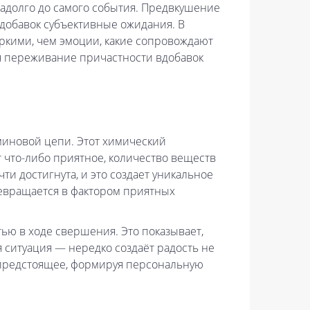
адолго до самого события. Предвкушение
вдобавок субъективные ожидания. В
ркими, чем эмоции, какие сопровождают
ая переживание причастности вдобавок
миновой цепи. Этот химический
 что-либо приятное, количество веществ
ти достигнута, и это создает уникальное
евращается в фактором приятных
ью в ходе свершения. Это показывает,
 ситуация — нередко создаёт радость не
предстоящее, формируя персональную