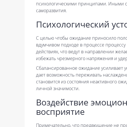
психологическими принципами. Иными сл
саморазвития.
Психологический уст
С целью чтобы ожидание приносило поло
вдумчивом подходе в процессе процессу 
действиях, что ведут в направлении жела
избежать чрезмерного напряжения и уде
Сбалансированное ожидание усиливает у
дает возможность переживать наслаждени
становится из состояния неактивного о
личной значимости.
Воздействие эмоцион
восприятие
Примечательно, что предвкушение не про