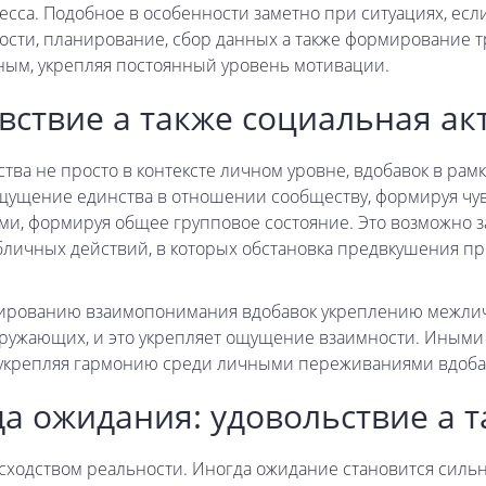
есса. Подобное в особенности заметно при ситуациях, есл
ости, планирование, сбор данных а также формирование т
ным, укрепляя постоянный уровень мотивации.
вствие а также социальная ак
тва не просто в контексте личном уровне, вдобавок в рам
ощущение единства в отношении сообществу, формируя чу
ми, формируя общее групповое состояние. Это возможно 
убличных действий, в которых обстановка предвкушения п
ированию взаимопонимания вдобавок укреплению межличн
кружающих, и это укрепляет ощущение взаимности. Иными
 укрепляя гармонию среди личными переживаниями вдоб
а ожидания: удовольствие а 
 сходством реальности. Иногда ожидание становится силь