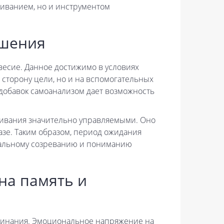
иванием, но и инструментом
ушения
есие. Данное достижимо в условиях
 сторону цели, но и на вспомогательных
вдобавок самоанализом дает возможность
ивания значительно управляемыми. Оно
зе. Таким образом, период ожидания
нальному созреванию и пониманию
на память и
оминания. Эмоциональное напряжение на