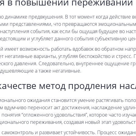
я в повышении переживаний
 динамике предвкушения. В тот момент когда действие в
ными представлениями, что превращаются эмоциональным
наступления события, как если бы ощущая будущее во на
дстоящим и углубляет данного события субъективную цен
 имеет возможность работать вдобавок во обратном напр
т негативные варианты, углубляя беспокойство и стресс. 
еского давления. Следовательно, внутреннее ощущение г
оодушевляющие а также негативные.
качестве метод продления на
онального ожидания становится умение растягивать поло
ом вдумчиво переносит акт достижения, наслаждение удли
 понятия “отложенного удовольствия”, которое часто изуч
ционального переживания, создавая новый этап удовольст
самоконтроль и развивает устойчивость. Процесс ожидани