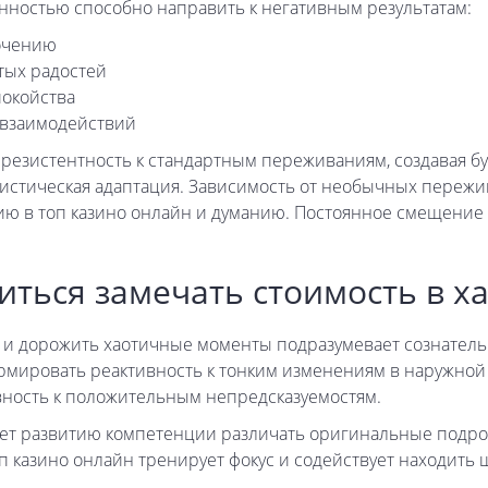
нностью способно направить к негативным результатам:
точению
тых радостей
покойства
 взаимодействий
 резистентность к стандартным переживаниям, создавая 
нистическая адаптация. Зависимость от необычных переж
ию в топ казино онлайн и думанию. Постоянное смещение
иться замечать стоимость в 
и дорожить хаотичные моменты подразумевает сознатель
мировать реактивность к тонким изменениям в наружной
вность к положительным непредсказуемостям.
ет развитию компетенции различать оригинальные подро
п казино онлайн тренирует фокус и содействует находит