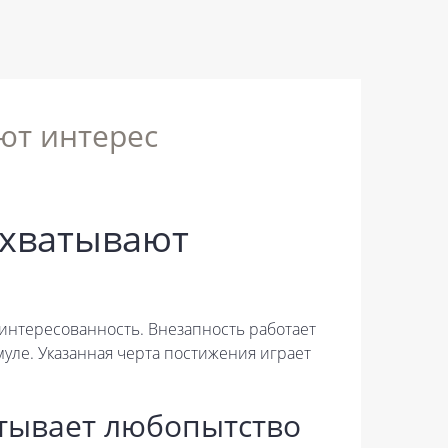
ют интерес
ахватывают
интересованность. Внезапность работает
муле. Указанная черта постижения играет
атывает любопытство