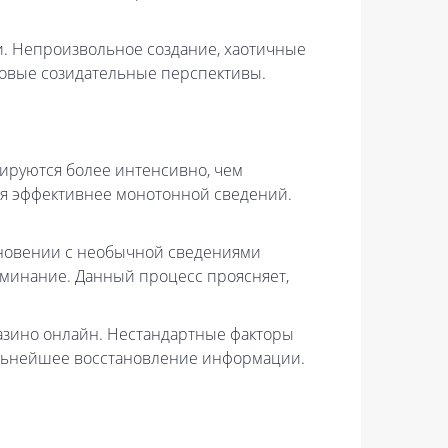
и. Непроизвольное создание, хаотичные
новые созидательные перспективы.
ируются более интенсивно, чем
ся эффективнее монотонной сведений.
сновении с необычной сведениями
оминание. Данный процесс проясняет,
азино онлайн. Нестандартные факторы
альнейшее восстановление информации.