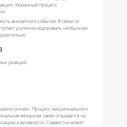
еакции. Указанный процесс
ии.
сть внезапного события. В связи от
иступает усиленно кодировать необычную
ыразительно.
в
ных реакций:
казино онлайн. Процесс эмоционального
нальная механизм также отзывается на
изацию к активности. Совместно может