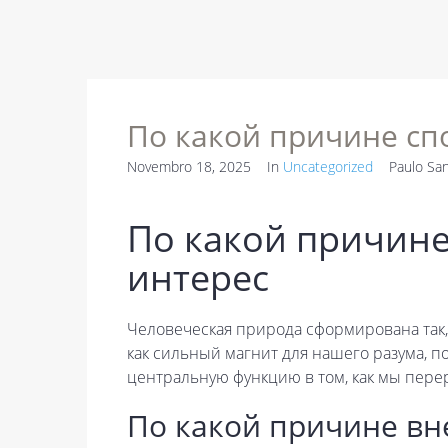
По какой причине сп
Novembro 18, 2025
In
Uncategorized
Paulo Sa
По какой причине
интерес
Человеческая природа сформирована так,
как сильный магнит для нашего разума, п
центральную функцию в том, как мы пере
По какой причине вн