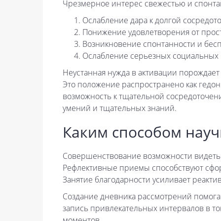
Чрезмерное интерес свежестью и спонта
Ослабление дара к долгой сосредо
Понижение удовлетворения от прос
Возникновение спонтанности и бес
Ослабление серьезных социальных
Неустанная нужда в активации порождает
Это положение распространено как гедо
возможность к тщательной сосредоточен
умений и тщательных знаний.
Каким способом науч
Совершенствование возможности видеть 
Рефлективные приемы способствуют сфор
Занятие благодарности усиливает реакти
Создание дневника рассмотрений помога
запись привлекательных интервалов в то
моментов.