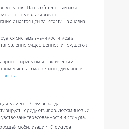
выживания. Наш собственный мозг
зможность символизировать
ание с настоящей занятости на анализ
уется система значимости мозга,
становление существенности текущего и
ду прогнозируемым и фактическим
 применяется в маркетинге, дизайне и
 россии
.
ий момент. В случае когда
активирует череду отзывов. Дофаминовые
увство заинтересованности и стимула.
зросшей мобилизации. Структура