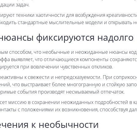
дации задач.
тируют техники хаотичности для возбуждения креативност
обходить стандартные мыслительные модели и открывать 
нюансы фиксируются надолго
ым способом, что необычные и неожиданные нюансы код
оффа выявляет, что отличающиеся компоненты сохраняют
ируется при вовлечении чувственных откликов.
еактивны к свежести и непредсказуемости. При соприко
ний, что выстраивает более многогранную и стойкую зап
оримые события производят несмываемый отпечаток.
есет миссию в сохранении неожиданных подробностей в к
нтакты с положениями их возникновения, способствуя д
ечения к необычности