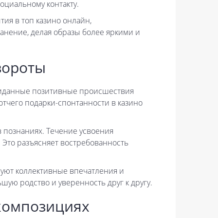
социальному контакту.
ия в топ казино онлайн,
нение, делая образы более яркими и
вороты
жиданные позитивные происшествия
отчего подарки-спонтанности в казино
в познаниях. Течение усвоения
 Это разъясняет востребованность
уют коллективные впечатления и
ю родство и уверенность друг к другу.
 композициях