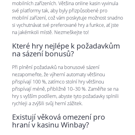
mobilních zařízeních. Většina online kasin vyvinula
své platformy tak, aby byly přizpůsobené pro
mobilní zařízení, což vám poskytuje možnost snadno
si vychutnávat své preferované hry a funkce, ať jste
na jakémkoli místě. Nezmeškejte to!
Které hry nejlépe k požadavkům
na sázení bonusů?
Při plnění požadavků na bonusové sázení
nezapomeňte, že výherní automaty většinou
přispívají 100 %, zatímco stolní hry většinou
přispívají méně, přibližně 10–30 %. Zaměřte se na
hry s vyšším podílem, abyste tyto požadavky splnili
rychleji a zvýšili svůj herní zážitek.
Existují věková omezení pro
hraní v kasinu Winbay?