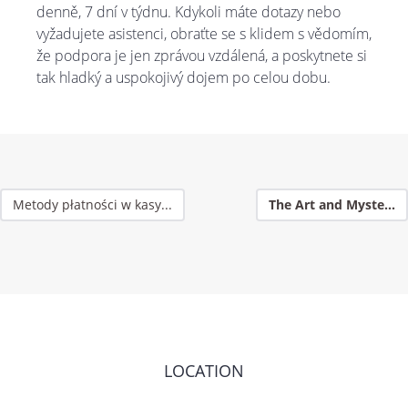
denně, 7 dní v týdnu. Kdykoli máte dotazy nebo
vyžadujete asistenci, obraťte se s klidem s vědomím,
že podpora je jen zprávou vzdálená, a poskytnete si
tak hladký a uspokojivý dojem po celou dobu.
Metody płatności w kasy...
The Art and Myste...
LOCATION