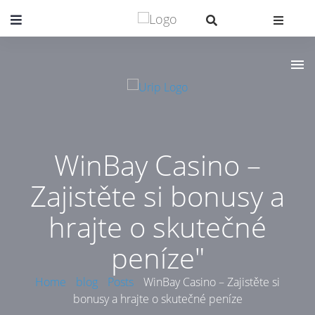
WinBay Casino –
Zajistěte si bonusy a
hrajte o skutečné
peníze"
Home
blog
Posts
WinBay Casino – Zajistěte si
bonusy a hrajte o skutečné peníze