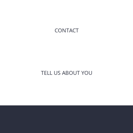
CONTACT
TELL US ABOUT YOU