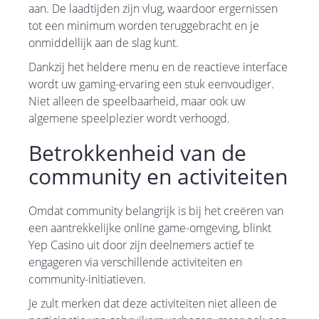
aan. De laadtijden zijn vlug, waardoor ergernissen
tot een minimum worden teruggebracht en je
onmiddellijk aan de slag kunt.
Dankzij het heldere menu en de reactieve interface
wordt uw gaming-ervaring een stuk eenvoudiger.
Niet alleen de speelbaarheid, maar ook uw
algemene speelplezier wordt verhoogd.
Betrokkenheid van de
community en activiteiten
Omdat community belangrijk is bij het creëren van
een aantrekkelijke online game-omgeving, blinkt
Yep Casino uit door zijn deelnemers actief te
engageren via verschillende activiteiten en
community-initiatieven.
Je zult merken dat deze activiteiten niet alleen de