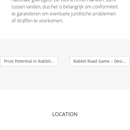
tussen landen, dus het is belangrijk om conformiteit
te garanderen om eventuele juridische problemen
of straffen te voorkomen.
Prize Potential in Rabbit...
Rabbit Road Game – Desi...
LOCATION