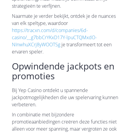
strategieën te verfijnen.
Naarmate je verder bekijkt, ontdek je de nuances
van elk speltype, waardoor
https://tracxn.com/d/companies/6d-
casino/__g7bbCrYKxD17Y-lpuCTQMxdO-
NInwhuXCrj8yWOOTSg
je transformeert tot een
ervaren speler.
Opwindende jackpots en
promoties
Bij Yep Casino ontdekt u spannende
jackpotmogelijkheden die uw spelervaring kunnen
verbeteren.
In combinatie met bijzondere
promotieaanbiedingen creëren deze functies niet
alleen voor meer spanning, maar vergroten ze ook