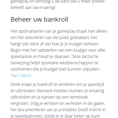
gameplay en verhoog u de kans dat u meer plezier
beleeft aan uw ervaring!
Beheer uw bankroll
Het optimaliseren van je gameplay draait niet alleen
om het selecteren van de juiste gokkasten; het
hangt ook sterk af van hoe je je budget beheert.
Begin met het vaststellen van een budget voor elke
speelsessie en houd je daaraan. Deze tactische
toewijzing helpt spontane weddenschappen te
voorkomen die je budget snel kunnen uitputten.
Yep Casino
Denk eraan je bankroll te verdelen om je speeltijd
te uitbreiden; kleinere inzetten kunnen je ervaring
uitbreiden en je kansen op een winstreak
vergroten. Volg je winsten en verliezen in de gaten;
het documenteren van je prestaties biedt inzicht in
je speelpatronen, zodat je je daar beter op kunt