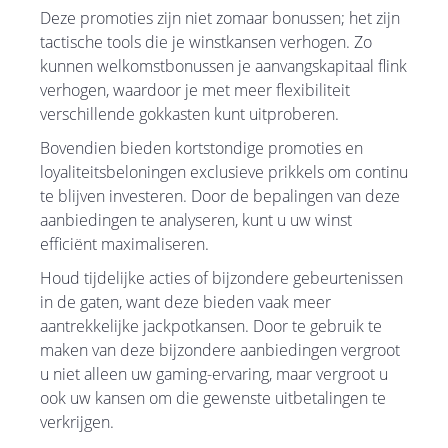
Deze promoties zijn niet zomaar bonussen; het zijn
tactische tools die je winstkansen verhogen. Zo
kunnen welkomstbonussen je aanvangskapitaal flink
verhogen, waardoor je met meer flexibiliteit
verschillende gokkasten kunt uitproberen.
Bovendien bieden kortstondige promoties en
loyaliteitsbeloningen exclusieve prikkels om continu
te blijven investeren. Door de bepalingen van deze
aanbiedingen te analyseren, kunt u uw winst
efficiënt maximaliseren.
Houd tijdelijke acties of bijzondere gebeurtenissen
in de gaten, want deze bieden vaak meer
aantrekkelijke jackpotkansen. Door te gebruik te
maken van deze bijzondere aanbiedingen vergroot
u niet alleen uw gaming-ervaring, maar vergroot u
ook uw kansen om die gewenste uitbetalingen te
verkrijgen.