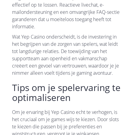
effectief op te lossen. Reactieve livechat, e-
mailondersteuning en een omvangrijke FAQ-sectie
garanderen dat u moeiteloos toegang heeft tot
informatie.
Wat Yep Casino onderscheidt, is de investering in
het begrijpen van de zorgen van spelers, wat leidt
tot langdurige relaties. De toewijding van het
supportteam aan openheid en vakmanschap
creëert een gevoel van vertrouwen, waardoor je je
nimmer alleen voelt tijdens je gaming avontuur.
Tips om je spelervaring te
optimaliseren
Om je ervaring bij Yep Casino echt te verhogen, is
het cruciaal om je games wijs te kiezen. Door slots
te kiezen die passen bij je preferenties en
winststructuren, vergroot je je winkansen.