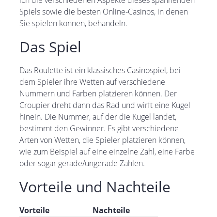
ich die verschiedenen Aspekte dieses spannenden
Spiels sowie die besten Online-Casinos, in denen
Sie spielen können, behandeln.
Das Spiel
Das Roulette ist ein klassisches Casinospiel, bei
dem Spieler ihre Wetten auf verschiedene
Nummern und Farben platzieren können. Der
Croupier dreht dann das Rad und wirft eine Kugel
hinein. Die Nummer, auf der die Kugel landet,
bestimmt den Gewinner. Es gibt verschiedene
Arten von Wetten, die Spieler platzieren können,
wie zum Beispiel auf eine einzelne Zahl, eine Farbe
oder sogar gerade/ungerade Zahlen.
Vorteile und Nachteile
Vorteile
Nachteile