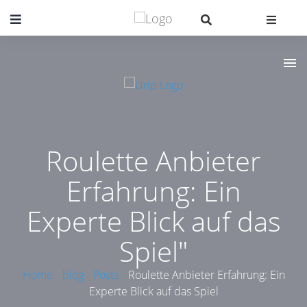
Roulette Anbieter
Erfahrung: Ein
Experte Blick auf das
Spiel"
Home
blog
Posts
Roulette Anbieter Erfahrung: Ein
Experte Blick auf das Spiel