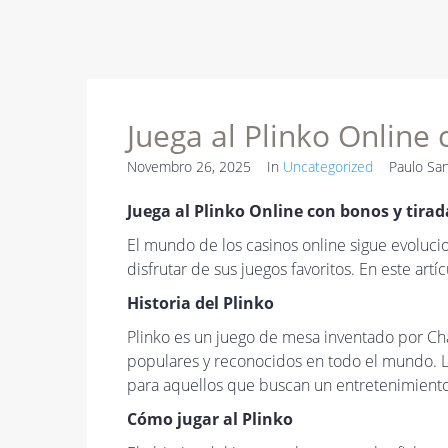
Juega al Plinko Online 
Novembro 26, 2025
In
Uncategorized
Paulo Sa
Juega al Plinko Online con bonos y tirad
El mundo de los casinos online sigue evoluc
disfrutar de sus juegos favoritos. En este ar
Historia del Plinko
Plinko es un juego de mesa inventado por Ch
populares y reconocidos en todo el mundo. La
para aquellos que buscan un entretenimiento 
Cómo jugar al Plinko