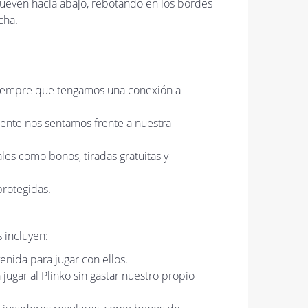
e mueven hacia abajo, rebotando en los bordes
cha.
 siempre que tengamos una conexión a
emente nos sentamos frente a nuestra
les como bonos, tiradas gratuitas y
protegidas.
 incluyen:
enida para jugar con ellos.
jugar al Plinko sin gastar nuestro propio