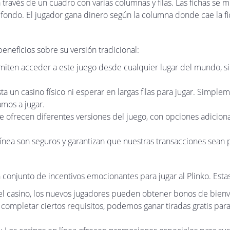
 a través de un cuadro con varias columnas y filas. Las fichas s
e fondo. El jugador gana dinero según la columna donde cae la fi
 beneficios sobre su versión tradicional:
ermiten acceder a este juego desde cualquier lugar del mundo,
ta un casino físico ni esperar en largas filas para jugar. Simpl
mos a jugar.
ne ofrecen diferentes versiones del juego, con opciones adiciona
 línea son seguros y garantizan que nuestras transacciones sean 
 conjunto de incentivos emocionantes para jugar al Plinko. Estas
n el casino, los nuevos jugadores pueden obtener bonos de bienv
 completar ciertos requisitos, podemos ganar tiradas gratis para 