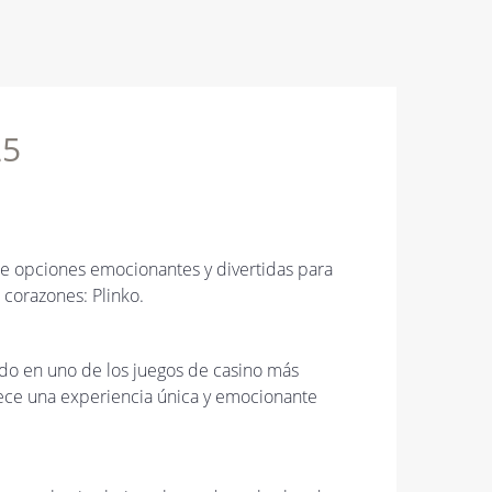
25
de opciones emocionantes y divertidas para
 corazones: Plinko.
ido en uno de los juegos de casino más
ece una experiencia única y emocionante