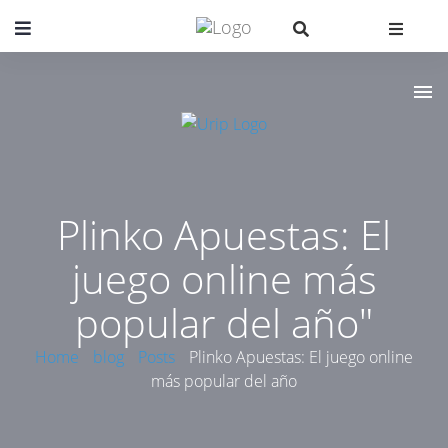
Plinko Apuestas: El
juego online más
popular del año"
Home
blog
Posts
Plinko Apuestas: El juego online
más popular del año