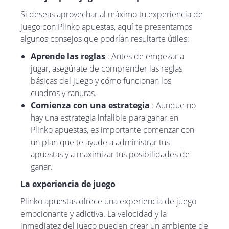
Si deseas aprovechar al máximo tu experiencia de
juego con Plinko apuestas, aquí te presentamos
algunos consejos que podrían resultarte útiles:
Aprende las reglas
: Antes de empezar a
jugar, asegúrate de comprender las reglas
básicas del juego y cómo funcionan los
cuadros y ranuras.
Comienza con una estrategia
: Aunque no
hay una estrategia infalible para ganar en
Plinko apuestas, es importante comenzar con
un plan que te ayude a administrar tus
apuestas y a maximizar tus posibilidades de
ganar.
La experiencia de juego
Plinko apuestas ofrece una experiencia de juego
emocionante y adictiva. La velocidad y la
inmediatez del juego pueden crear un ambiente de