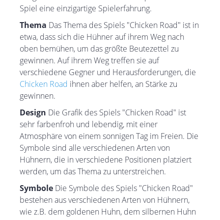
Spiel eine einzigartige Spielerfahrung.
Thema
Das Thema des Spiels "Chicken Road" ist in
etwa, dass sich die Hühner auf ihrem Weg nach
oben bemühen, um das größte Beutezettel zu
gewinnen. Auf ihrem Weg treffen sie auf
verschiedene Gegner und Herausforderungen, die
Chicken Road
ihnen aber helfen, an Stärke zu
gewinnen.
Design
Die Grafik des Spiels "Chicken Road" ist
sehr farbenfroh und lebendig, mit einer
Atmosphäre von einem sonnigen Tag im Freien. Die
Symbole sind alle verschiedenen Arten von
Hühnern, die in verschiedene Positionen platziert
werden, um das Thema zu unterstreichen.
Symbole
Die Symbole des Spiels "Chicken Road"
bestehen aus verschiedenen Arten von Hühnern,
wie z.B. dem goldenen Huhn, dem silbernen Huhn