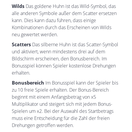
Wilds
Das goldene Huhn ist das Wild-Symbol, das
alle anderen Symbole außer dem Scatter ersetzen
kann. Dies kann dazu führen, dass einige
Kombinationen durch das Erscheinen von Wilds
neu gewertet werden.
Scatters
Das silberne Huhn ist das Scatter-Symbol
und aktiviert, wenn mindestens drei auf dem
Bildschirm erscheinen, den Bonusbereich. Im
Bonusspiel können Spieler kostenlose Drehungen
erhalten.
Bonusbereich
Im Bonusspiel kann der Spieler bis
zu 10 freie Spiele erhalten. Der Bonus-Bereich
beginnt mit einem Anfangsbetrag von x5
Multiplikator und steigert sich mit jedem Bonus-
Spielen um x2. Bei der Auswahl des Startbetrags
muss eine Entscheidung für die Zahl der freien
Drehungen getroffen werden.