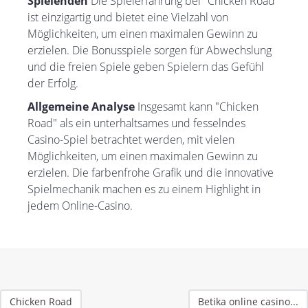
Spielenden
Die Spielerfahrung bei "Chicken Road"
ist einzigartig und bietet eine Vielzahl von
Möglichkeiten, um einen maximalen Gewinn zu
erzielen. Die Bonusspiele sorgen für Abwechslung
und die freien Spiele geben Spielern das Gefühl
der Erfolg.
Allgemeine Analyse
Insgesamt kann "Chicken
Road" als ein unterhaltsames und fesselndes
Casino-Spiel betrachtet werden, mit vielen
Möglichkeiten, um einen maximalen Gewinn zu
erzielen. Die farbenfrohe Grafik und die innovative
Spielmechanik machen es zu einem Highlight in
jedem Online-Casino.
Chicken Road
Betika online casino...