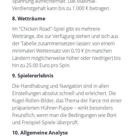
Spannung aufrechterhält. Das Maximal-
Verdienstgehalt kann bis zu 1.000 € betragen.
8. Wetträume
Im "Chicken Road"-Spiel gibt es mehrere
Wettränge, die zur Verfügung stehen und sich aus
der Tabelle zusammensetzen lassen: von einem
minimalen Wetteinsatz von 0,10 € (in manchen
Ländern möglicherweise höher oder niedriger) bis
hin zu 25.00 Euro pro Spin.
9. Spielererlebnis
Die Handhabung und Navigation sind in allen
Einstellungen absolut schnell und erleichert. Die
Kugel-Rollen-Bilder, das Thema der Farce mit einer
präparierten Hühner-Puppe – wirkt besonders
freundlich, wenn man die Bedingungen wie Boni
und Freispiel-Spiele überprüft.
10. Allgemeine Analyse