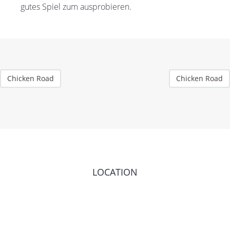
gutes Spiel zum ausprobieren.
Chicken Road
Chicken Road
LOCATION