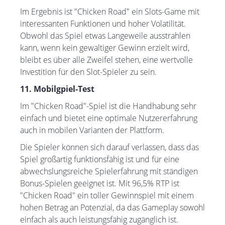
Im Ergebnis ist "Chicken Road" ein Slots-Game mit
interessanten Funktionen und hoher Volatilität.
Obwohl das Spiel etwas Langeweile ausstrahlen
kann, wenn kein gewaltiger Gewinn erzielt wird,
bleibt es über alle Zweifel stehen, eine wertvolle
Investition für den Slot-Spieler zu sein.
11. Mobilgpiel-Test
Im "Chicken Road"-Spiel ist die Handhabung sehr
einfach und bietet eine optimale Nutzererfahrung
auch in mobilen Varianten der Plattform.
Die Spieler können sich darauf verlassen, dass das
Spiel großartig funktionsfähig ist und für eine
abwechslungsreiche Spielerfahrung mit ständigen
Bonus-Spielen geeignet ist. Mit 96,5% RTP ist
"Chicken Road" ein toller Gewinnspiel mit einem
hohen Betrag an Potenzial, da das Gameplay sowohl
einfach als auch leistungsfähig zugänglich ist.