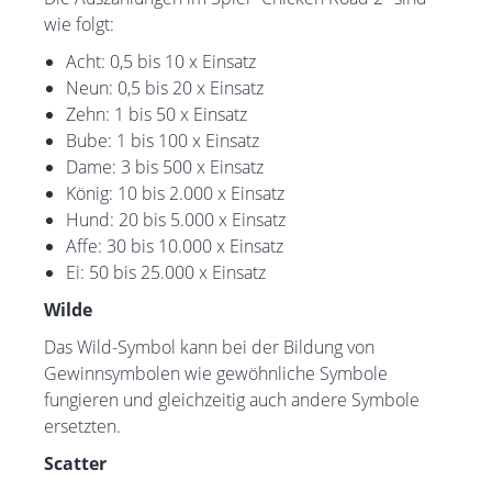
wie folgt:
Acht: 0,5 bis 10 x Einsatz
Neun: 0,5 bis 20 x Einsatz
Zehn: 1 bis 50 x Einsatz
Bube: 1 bis 100 x Einsatz
Dame: 3 bis 500 x Einsatz
König: 10 bis 2.000 x Einsatz
Hund: 20 bis 5.000 x Einsatz
Affe: 30 bis 10.000 x Einsatz
Ei: 50 bis 25.000 x Einsatz
Wilde
Das Wild-Symbol kann bei der Bildung von
Gewinnsymbolen wie gewöhnliche Symbole
fungieren und gleichzeitig auch andere Symbole
ersetzten.
Scatter