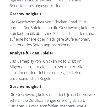
regulären Modus aktiviert, in welchem alle
Bonusfeatures abgesperrt sind.
Geschwindigkeit
Die Geschwindigkeit von "Chicken Road 2" ist
normal. Der Spieler kann die Geschwindigkeit der
Spielautomatik über eine Schaltfläche ändern und
auf eine höhere oder niedrigere Stufe erhöhen,
während des Spiels anpassen können.
Analyse für den Spieler
Das Gameplay von "Chicken Road 2" ist im
Allgemeinen sehr einfach zu verstehen. Alle
Funktionen sind sichtbar und es gibt keine
unverständlichen Regeln.
Geschwindigkeit
Die Geschwindigkeit kann jedoch je nachdem, wie
schnell die Zufallszahlengenerierung abläuft,
variieren. Es wird empfohlen, mehrere Spiele