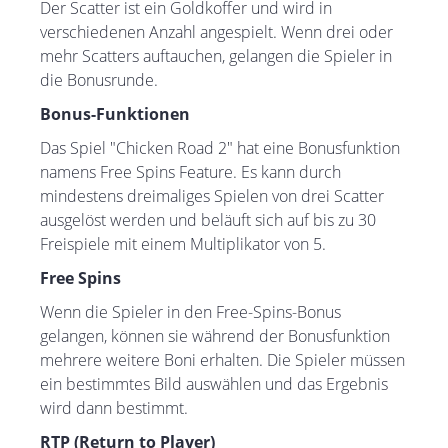
Der Scatter ist ein Goldkoffer und wird in
verschiedenen Anzahl angespielt. Wenn drei oder
mehr Scatters auftauchen, gelangen die Spieler in
die Bonusrunde.
Bonus-Funktionen
Das Spiel "Chicken Road 2" hat eine Bonusfunktion
namens Free Spins Feature. Es kann durch
mindestens dreimaliges Spielen von drei Scatter
ausgelöst werden und beläuft sich auf bis zu 30
Freispiele mit einem Multiplikator von 5.
Free Spins
Wenn die Spieler in den Free-Spins-Bonus
gelangen, können sie während der Bonusfunktion
mehrere weitere Boni erhalten. Die Spieler müssen
ein bestimmtes Bild auswählen und das Ergebnis
wird dann bestimmt.
RTP (Return to Player)