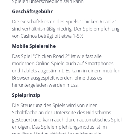
Spielen unterschiedlich sein kann.
Geschäftsgebühr
Die Geschäftskosten des Spiels "Chicken Road 2"
sind verhältnismäßig niedrig. Der Spielempfehlung
von Casinos beträgt oft etwa 1-5%.
Mobile Spielereihe
Das Spiel "Chicken Road 2" ist wie fast alle
modernen Online-Spiele auch auf Smartphones
und Tablets abgestimmt. Es kann in einem mobilen
Browser ausgespielt werden, ohne dass es
heruntergeladen werden muss.
Spielprinzip
Die Steuerung des Spiels wird von einer
Schaltfläche an der Unterseite des Bildschirms
gesteuert und kann auch durch automatisches Spiel
erfolgen. Das Spielempfehlungsmodus ist im