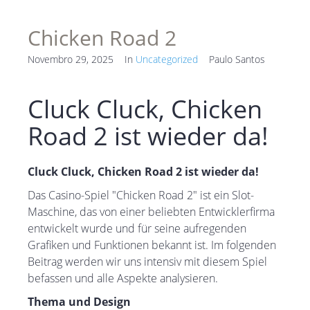
Chicken Road 2
Novembro 29, 2025
In
Uncategorized
Paulo Santos
Cluck Cluck, Chicken
Road 2 ist wieder da!
Cluck Cluck, Chicken Road 2 ist wieder da!
Das Casino-Spiel "Chicken Road 2" ist ein Slot-
Maschine, das von einer beliebten Entwicklerfirma
entwickelt wurde und für seine aufregenden
Grafiken und Funktionen bekannt ist. Im folgenden
Beitrag werden wir uns intensiv mit diesem Spiel
befassen und alle Aspekte analysieren.
Thema und Design