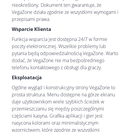
nieokreślony. Dokument ten gwarantuje, że
VegaZone działa zgodnie ze wszystkimi wymogami i
przepisami prawa.
Wsparcie Klienta
Funkcja wsparcia jest dostępna 24/7 w formie
poczty elektronicznej. Wszelkie problemy lub
pytania będą odpowiedzialnością VegaZone. Warto
dodać, że VegaZone nie ma bezpośredniego
telefonu kontaktowego z obsługi dla graczy.
Eksploatacja
Ogólne wygląd i konstrukcyjny strony VegaZone to
prosta struktura. Menu dostępne na górze ekranu
daje użytkownikom wiele szybkich ścieżek w
przemieszczaniu się między poszczególnymi
częściami kasyna. Grafika aplikacji i gier jest
nasycona kolorami oraz minimalistycznym
wzornictwem, które zgodnie ze wszystkimi