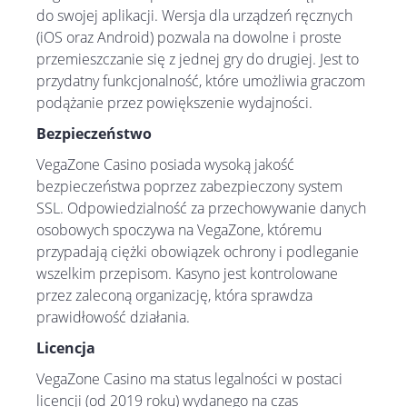
do swojej aplikacji. Wersja dla urządzeń ręcznych
(iOS oraz Android) pozwala na dowolne i proste
przemieszczanie się z jednej gry do drugiej. Jest to
przydatny funkcjonalność, które umożliwia graczom
podążanie przez powiększenie wydajności.
Bezpieczeństwo
VegaZone Casino posiada wysoką jakość
bezpieczeństwa poprzez zabezpieczony system
SSL. Odpowiedzialność za przechowywanie danych
osobowych spoczywa na VegaZone, któremu
przypadają ciężki obowiązek ochrony i podleganie
wszelkim przepisom. Kasyno jest kontrolowane
przez zaleconą organizację, która sprawdza
prawidłowość działania.
Licencja
VegaZone Casino ma status legalności w postaci
licencji (od 2019 roku) wydanego na czas