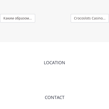
Каким образом...
Сrocoslots Сasino...
LOCATION
CONTACT