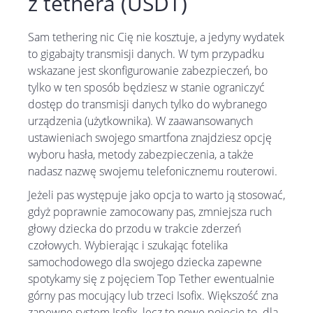
z tethera (USDT)
Sam tethering nic Cię nie kosztuje, a jedyny wydatek
to gigabajty transmisji danych. W tym przypadku
wskazane jest skonfigurowanie zabezpieczeń, bo
tylko w ten sposób będziesz w stanie ograniczyć
dostęp do transmisji danych tylko do wybranego
urządzenia (użytkownika). W zaawansowanych
ustawieniach swojego smartfona znajdziesz opcję
wyboru hasła, metody zabezpieczenia, a także
nadasz nazwę swojemu telefonicznemu routerowi.
Jeżeli pas występuje jako opcja to warto ją stosować,
gdyż poprawnie zamocowany pas, zmniejsza ruch
głowy dziecka do przodu w trakcie zderzeń
czołowych. Wybierając i szukając fotelika
samochodowego dla swojego dziecka zapewne
spotykamy się z pojęciem Top Tether ewentualnie
górny pas mocujący lub trzeci Isofix. Większość zna
zapewne system Isofix, lecz to nowe pojęcie to dla