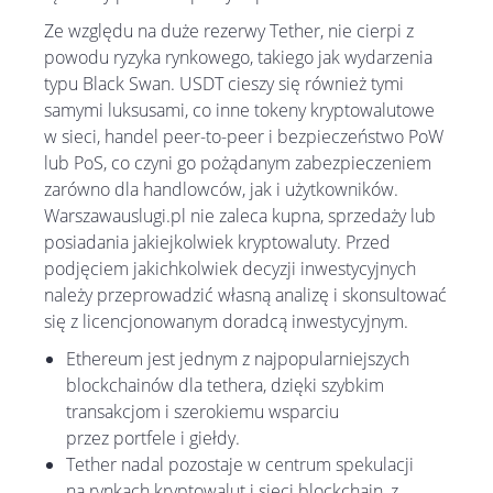
Ze względu na duże rezerwy Tether, nie cierpi z
powodu ryzyka rynkowego, takiego jak wydarzenia
typu Black Swan. USDT cieszy się również tymi
samymi luksusami, co inne tokeny kryptowalutowe
w sieci, handel peer-to-peer i bezpieczeństwo PoW
lub PoS, co czyni go pożądanym zabezpieczeniem
zarówno dla handlowców, jak i użytkowników.
Warszawauslugi.pl nie zaleca kupna, sprzedaży lub
posiadania jakiejkolwiek kryptowaluty. Przed
podjęciem jakichkolwiek decyzji inwestycyjnych
należy przeprowadzić własną analizę i skonsultować
się z licencjonowanym doradcą inwestycyjnym.
Ethereum jest jednym z najpopularniejszych
blockchainów dla tethera, dzięki szybkim
transakcjom i szerokiemu wsparciu
przez portfele i giełdy.
Tether nadal pozostaje w centrum spekulacji
na rynkach kryptowalut i sieci blockchain, z