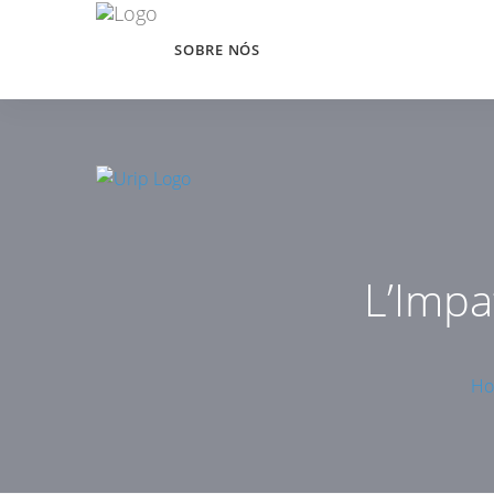
SOBRE NÓS
L’Impa
H