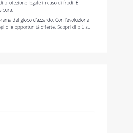
di protezione legale in caso di frodi. È
sicura.
orama del gioco d’azzardo. Con l’evoluzione
glio le opportunità offerte. Scopri di più su