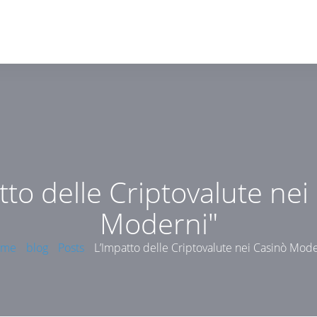
tto delle Criptovalute nei
Moderni"
ome
blog
Posts
L’Impatto delle Criptovalute nei Casinò Mode