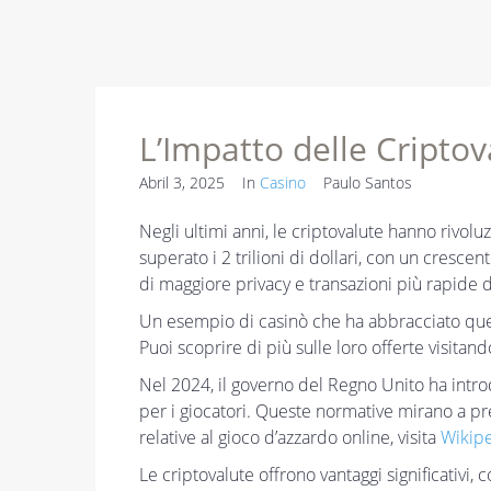
L’Impatto delle Cripto
Abril 3, 2025
In
Casino
Paulo Santos
Negli ultimi anni, le criptovalute hanno rivolu
superato i 2 trilioni di dollari, con un cresce
di maggiore privacy e transazioni più rapide d
Un esempio di casinò che ha abbracciato ques
Puoi scoprire di più sulle loro offerte visitand
Nel 2024, il governo del Regno Unito ha intr
per i giocatori. Queste normative mirano a pre
relative al gioco d’azzardo online, visita
Wikip
Le criptovalute offrono vantaggi significativi