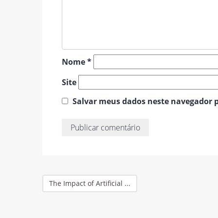
Nome
*
Site
Salvar meus dados neste navegador p
The Impact of Artificial ...