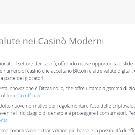
valute nei Casinò Moderni
zionato il settore dei casinò, offrendo nuove opportunità e sfide
nte numero di casinò che accettano Bitcoin e altre valute digitali
a parte dei giocatori.
ta innovazione è Bitcasino.io, che offre un’ampia gamma di gio
o il loro
sito ufficiale
.
odotto nuove normative per regolamentare l’uso delle criptovalu
venire il riciclaggio di denaro e a proteggere i consumatori. Per
edia
.
, come commissioni di transazione più basse e la possibilità di e