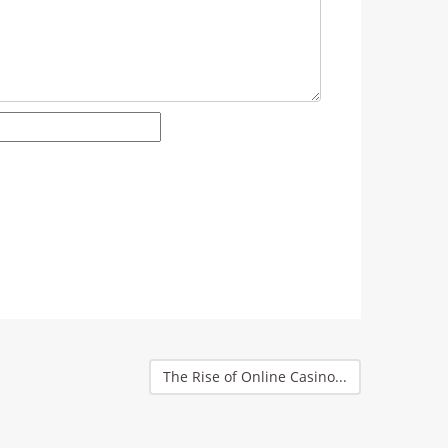
The Rise of Online Casino...