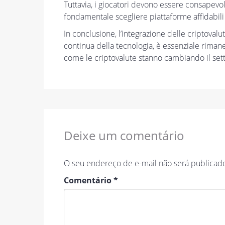
Tuttavia, i giocatori devono essere consapevoli
fondamentale scegliere piattaforme affidabili
In conclusione, l’integrazione delle criptova
continua della tecnologia, è essenziale rimane
come le criptovalute stanno cambiando il set
Deixe um comentário
O seu endereço de e-mail não será publicad
Comentário
*