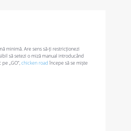
mă minimă. Are sens să-ți restricționezi
osibil să setezi o miză manual introducând
ic pe „GO”,
chicken road
începe să se miște