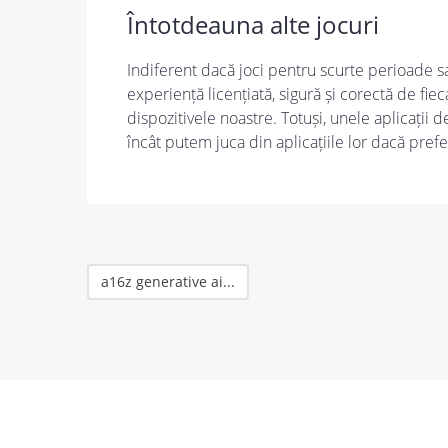
Întotdeauna alte jocuri
Indiferent dacă joci pentru scurte perioade sau
experiență licențiată, sigură și corectă de fi
dispozitivele noastre. Totuși, unele aplicați
încât putem juca din aplicațiile lor dacă pref
a16z generative ai...