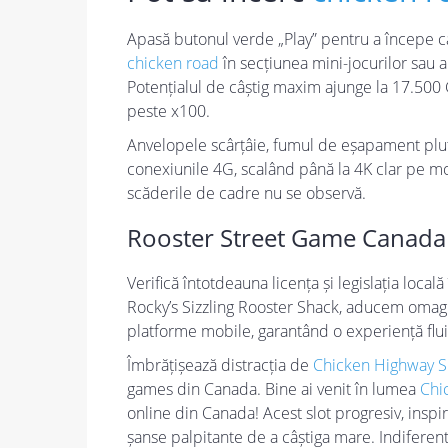
Apasă butonul verde „Play” pentru a începe căl
chicken road
în secțiunea mini-jocurilor sau 
Potențialul de câștig maxim ajunge la 17.500 
peste x100.
Anvelopele scârțâie, fumul de eșapament plute
conexiunile 4G, scalând până la 4K clar pe mo
scăderile de cadre nu se observă.
Rooster Street Game Canada
Verifică întotdeauna licența și legislația local
Rocky’s Sizzling Rooster Shack, aducem omagiu
platforme mobile, garantând o experiență flu
Îmbrățișează distracția de
Chicken Highway S
games din Canada. Bine ai venit în lumea
Chi
online din Canada! Acest slot progresiv, inspir
șanse palpitante de a câștiga mare. Indiferen