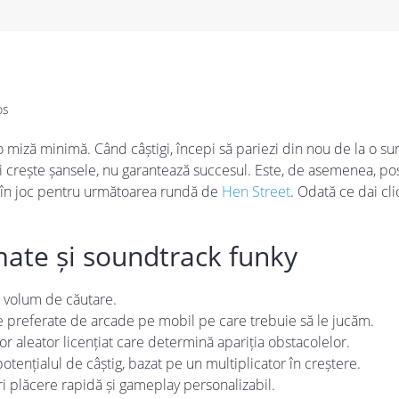
os
 o miză minimă. Când câștigi, începi să pariezi din nou de la o su
eși crește șansele, nu garantează succesul. Este, de asemenea, p
i în joc pentru următoarea rundă de
Hen Street
. Odată ce dai cl
ate și soundtrack funky
e volum de căutare.
re preferate de arcade pe mobil pe care trebuie să le jucăm.
aleator licențiat care determină apariția obstacolelor.
 potențialul de câștig, bazat pe un multiplicator în creștere.
i plăcere rapidă și gameplay personalizabil.