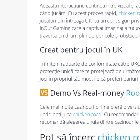
Această interacțiune continuă între vizual și
când jucăm. Cu acest proces rapid,
chicken r
jucători din întreaga UK, cu un cont sigur, pr
InOut Gaming care a captivat imaginația tuturo
traversa un drum plin de pericole și obstacole, 
Creat pentru jocul în UK
Trimitem rapoarte de conformitate către UKGC 
protecție unică care te protejează de următoar
joci în propriul tău mod, fie că preferi pariur
Demo Vs Real-money
Roo
Cele mai multe cazinouri online oferă o versiu
unde poți juca
chicken road
. Cu recomandăril
recomandă alegerea unuia dintre cazinourile o
Pot să încerc
chicken r