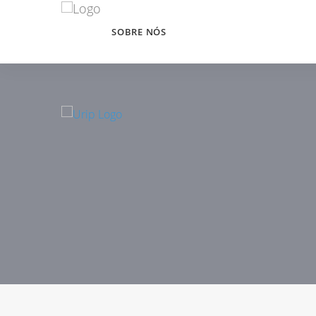
SOBRE NÓS