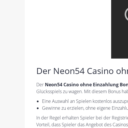
Der Neon54 Casino oh
Der
Neon54 Casino ohne Einzahlung Bo
Glücksspiels zu wagen. Mit diesem Bonus hab
Eine Auswahl an Spielen kostenlos auszup
Gewinne zu erzielen, ohne eigene Einzahl
In der Regel erhalten Spieler bei der Regist
Vorteil, dass Spieler das Angebot des Casino