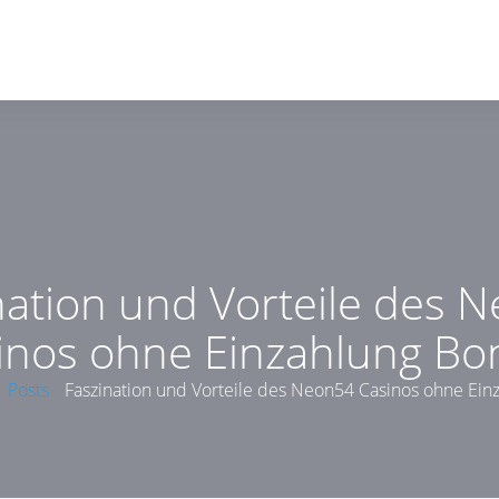
nation und Vorteile des 
inos ohne Einzahlung Bo
Posts
Faszination und Vorteile des Neon54 Casinos ohne Ein