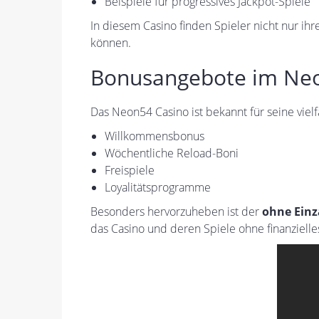
Beispiele für progressives Jackpot-Spiele
In diesem Casino finden Spieler nicht nur ih
können.
Bonusangebote im Ne
Das Neon54 Casino ist bekannt für seine viel
Willkommensbonus
Wöchentliche Reload-Boni
Freispiele
Loyalitätsprogramme
Besonders hervorzuheben ist der
ohne Ein
das Casino und deren Spiele ohne finanzielle