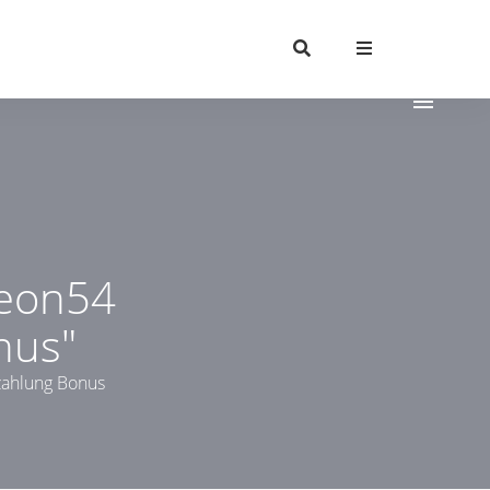
Neon54
nus"
zahlung Bonus