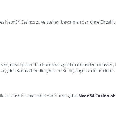
es Neon54 Casinos zu verstehen, bevor man den ohne Einzahlu
e sein, dass Spieler den Bonusbetrag 30-mal umsetzen müssen,
vierung des Bonus über die genauen Bedingungen zu informieren.
ile als auch Nachteile bei der Nutzung des
Neon54 Casino oh