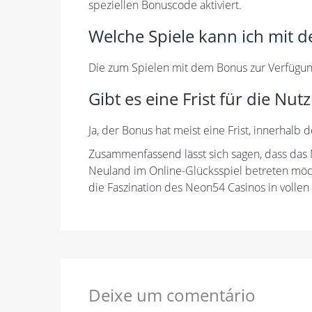
speziellen Bonuscode aktiviert.
Welche Spiele kann ich mit 
Die zum Spielen mit dem Bonus zur Verfügung
Gibt es eine Frist für die Nu
Ja, der Bonus hat meist eine Frist, innerhal
Zusammenfassend lässt sich sagen, dass da
Neuland im Online-Glücksspiel betreten möch
die Faszination des Neon54 Casinos in volle
Deixe um comentário