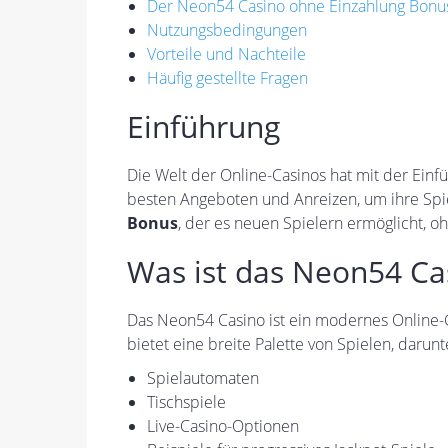
Der Neon54 Casino ohne Einzahlung Bonu
Nutzungsbedingungen
Vorteile und Nachteile
Häufig gestellte Fragen
Einführung
Die Welt der Online-Casinos hat mit der Ein
besten Angeboten und Anreizen, um ihre Spiel
Bonus
, der es neuen Spielern ermöglicht, oh
Was ist das Neon54 Ca
Das Neon54 Casino ist ein modernes Online-C
bietet eine breite Palette von Spielen, darunt
Spielautomaten
Tischspiele
Live-Casino-Optionen