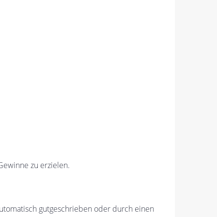
Gewinne zu erzielen.
automatisch gutgeschrieben oder durch einen