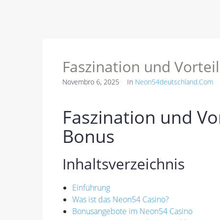
Faszination und Vorte
Novembro 6, 2025
In
Neon54deutschland.com
Faszination und Vo
Bonus
Inhaltsverzeichnis
Einführung
Was ist das Neon54 Casino?
Bonusangebote im Neon54 Casino