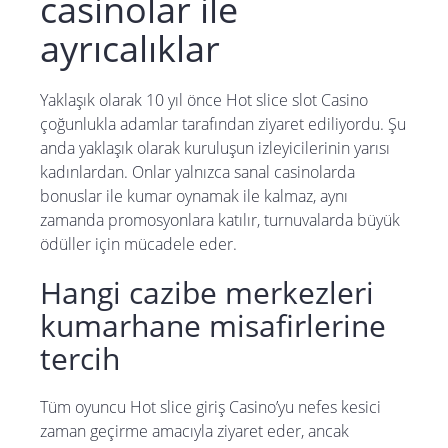
casinolar ile
ayrıcalıklar
Yaklaşık olarak 10 yıl önce Hot slice slot Casino
çoğunlukla adamlar tarafından ziyaret ediliyordu. Şu
anda yaklaşık olarak kuruluşun izleyicilerinin yarısı
kadınlardan. Onlar yalnızca sanal casinolarda
bonuslar ile kumar oynamak ile kalmaz, aynı
zamanda promosyonlara katılır, turnuvalarda büyük
ödüller için mücadele eder.
Hangi cazibe merkezleri
kumarhane misafirlerine
tercih
Tüm oyuncu Hot slice giriş Casino’yu nefes kesici
zaman geçirme amacıyla ziyaret eder, ancak