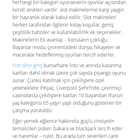
herhangi bir kategori oyunseverin oyunlar açısından
kendi zevkleri vardır. slot makinelerine karşı yaygın
bir hayranlık olarak kabul edilir. Slot makineleri
herkes tarafından ilgilenir kolay koşullar, geniş
çeşitlilik bahisler ve kullanılabilirlik ek seçenekler.
Makinelerin Ek avantajı – konuların çokluğu.
Bayanlar moda, çevremizdeki dünya, hikayeler ve
maceralar hedeflenmiş oyunları tercih ederler.
Hot slice giriş
kumarhane loto ve anında kazanma
kartları dahil olmak üzere çok sayıda piyango oyunu
sunar. Çünkü Katılmak için çekilişlere özel
yeteneklere ihtiyaç. Liverpool Şehri’nde, çevrimiçi
casinolarda çekilişlere katılan 10 bayandan 4’ünün
yaş kategorisi 65 yaşın yaşlı olduğunu gösteren bir
çalışma yürütüldü.
Eğer yemek eğlence hakkında, güçlü cinsiyetin
temsilcileri poker, bakara ve blackjack tercih eder
ve hanımlar – rulet. Bu arada tüm sevenleri canlı