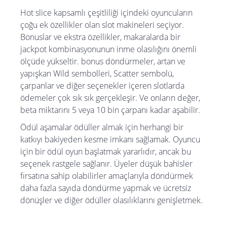
Hot slice kapsamlı çeşitliliği içindeki oyuncuların
çoğu ek özellikler olan slot makineleri seçiyor.
Bonuslar ve ekstra özellikler, makaralarda bir
jackpot kombinasyonunun inme olasılığını önemli
ölçüde yükseltir. bonus döndürmeler, artan ve
yapışkan Wild sembolleri, Scatter sembolü,
çarpanlar ve diğer seçenekler içeren slotlarda
ödemeler çok sık sık gerçekleşir. Ve onların değer,
beta miktarını 5 veya 10 bin çarpanı kadar aşabilir.
Ödül aşamalar ödüller almak için herhangi bir
katkıyı bakiyeden kesme imkanı sağlamak. Oyuncu
için bir ödül oyun başlatmak yararlıdır, ancak bu
seçenek rastgele sağlanır. Üyeler düşük bahisler
fırsatına sahip olabilirler amaçlarıyla döndürmek
daha fazla sayıda döndürme yapmak ve ücretsiz
dönüşler ve diğer ödüller olasılıklarını genişletmek.