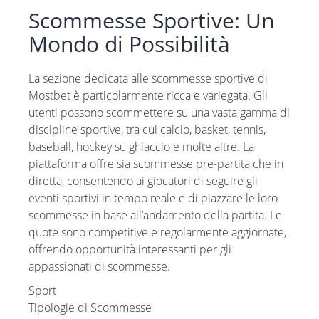
Scommesse Sportive: Un
Mondo di Possibilità
La sezione dedicata alle scommesse sportive di
Mostbet è particolarmente ricca e variegata. Gli
utenti possono scommettere su una vasta gamma di
discipline sportive, tra cui calcio, basket, tennis,
baseball, hockey su ghiaccio e molte altre. La
piattaforma offre sia scommesse pre-partita che in
diretta, consentendo ai giocatori di seguire gli
eventi sportivi in tempo reale e di piazzare le loro
scommesse in base all’andamento della partita. Le
quote sono competitive e regolarmente aggiornate,
offrendo opportunità interessanti per gli
appassionati di scommesse.
Sport
Tipologie di Scommesse