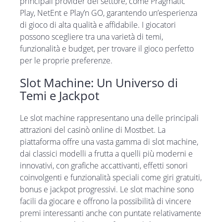
principali provider del settore, come Pragmatic
Play, NetEnt e Play’n GO, garantendo un’esperienza
di gioco di alta qualità e affidabile. I giocatori
possono scegliere tra una varietà di temi,
funzionalità e budget, per trovare il gioco perfetto
per le proprie preferenze.
Slot Machine: Un Universo di
Temi e Jackpot
Le slot machine rappresentano una delle principali
attrazioni del casinò online di Mostbet. La
piattaforma offre una vasta gamma di slot machine,
dai classici modelli a frutta a quelli più moderni e
innovativi, con grafiche accattivanti, effetti sonori
coinvolgenti e funzionalità speciali come giri gratuiti,
bonus e jackpot progressivi. Le slot machine sono
facili da giocare e offrono la possibilità di vincere
premi interessanti anche con puntate relativamente