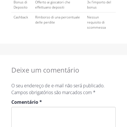
Bonus di
Offerto ai giocatori che
3x l’importo del
Deposito
effettuano depositi
bonus
Cashback
Rimborso di una percentuale
Nessun
delle perdite
requisito di
scommessa
Deixe um comentário
O seu endereço de e-mail não será publicado.
Campos obrigatórios são marcados com
*
Comentário
*