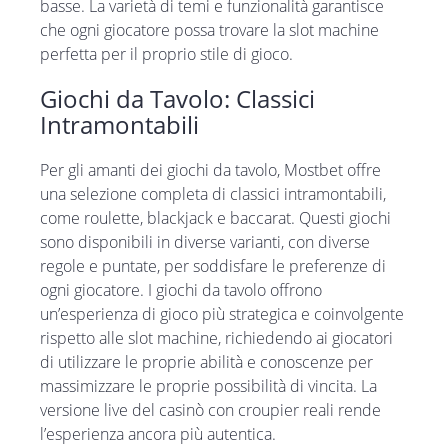
basse. La varietà di temi e funzionalità garantisce
che ogni giocatore possa trovare la slot machine
perfetta per il proprio stile di gioco.
Giochi da Tavolo: Classici
Intramontabili
Per gli amanti dei giochi da tavolo, Mostbet offre
una selezione completa di classici intramontabili,
come roulette, blackjack e baccarat. Questi giochi
sono disponibili in diverse varianti, con diverse
regole e puntate, per soddisfare le preferenze di
ogni giocatore. I giochi da tavolo offrono
un’esperienza di gioco più strategica e coinvolgente
rispetto alle slot machine, richiedendo ai giocatori
di utilizzare le proprie abilità e conoscenze per
massimizzare le proprie possibilità di vincita. La
versione live del casinò con croupier reali rende
l’esperienza ancora più autentica.