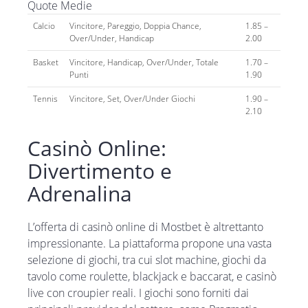
Quote Medie
Calcio
Vincitore, Pareggio, Doppia Chance,
1.85 –
Over/Under, Handicap
2.00
Basket
Vincitore, Handicap, Over/Under, Totale
1.70 –
Punti
1.90
Tennis
Vincitore, Set, Over/Under Giochi
1.90 –
2.10
Casinò Online:
Divertimento e
Adrenalina
L’offerta di casinò online di Mostbet è altrettanto
impressionante. La piattaforma propone una vasta
selezione di giochi, tra cui slot machine, giochi da
tavolo come roulette, blackjack e baccarat, e casinò
live con croupier reali. I giochi sono forniti dai