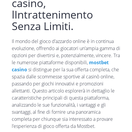
casino,
lIntrattenimento
Senza Limiti.
Il mondo del gioco d’azzardo online è in continua
evoluzione, offrendo ai giocatori un’ampia gamma di
opzioni per divertirsi e, potenzialmente, vincere. Tra
le numerose piattaforme disponibili,
mostbet
casino
si distingue per la sua offerta completa, che
spazia dalle scommesse sportive al casinò online,
passando per giochi innovativi e promozioni
allettanti. Questo articolo esplorerà in dettaglio le
caratteristiche principali di questa piattaforma,
analizzando le sue funzionalità, i vantaggi e gli
svantaggi, al fine di fornire una panoramica
completa per chiunque sia interessato a provare
l’esperienza di gioco offerta da Mostbet.