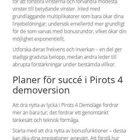
för att förstora vinsterna och förvandla modesta
vinster till betydande vinster. Inled med
grundläggande multiplikatorer som bara ökar dina
linjebelöningar; undersök emellertid mer grundligt
för de som varvas med bonusrundor, vilket ökar din
möjlighet exponentiellt.
Utforska deras frekvens och inverkan – en del ger
stadiga gradvisa belopp, medan andra leder till
abrupta förstärkningar under bestämda villkor.
Planer för succé i Pirots 4
demoversion
Att dra nytta av lycka i Pirots 4 Demoläge fordrar
mer än bara tur; det fordrar ett genomtänkt
tänkesätt och teknisk förmåga.
Starta med att dra nytta av bonusfunktioner – dessa
kan öka dina prestationer avsevärt. Att förstå hur