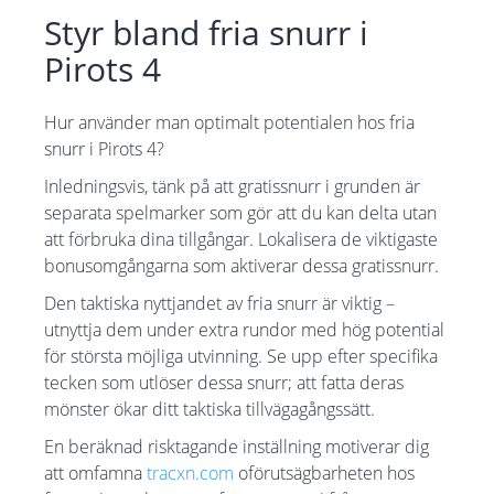
Styr bland fria snurr i
Pirots 4
Hur använder man optimalt potentialen hos fria
snurr i Pirots 4?
Inledningsvis, tänk på att gratissnurr i grunden är
separata spelmarker som gör att du kan delta utan
att förbruka dina tillgångar. Lokalisera de viktigaste
bonusomgångarna som aktiverar dessa gratissnurr.
Den taktiska nyttjandet av fria snurr är viktig –
utnyttja dem under extra rundor med hög potential
för största möjliga utvinning. Se upp efter specifika
tecken som utlöser dessa snurr; att fatta deras
mönster ökar ditt taktiska tillvägagångssätt.
En beräknad risktagande inställning motiverar dig
att omfamna
tracxn.com
oförutsägbarheten hos