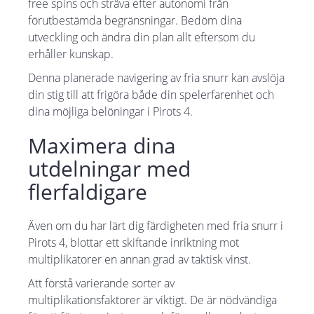
free spins och sträva efter autonomi från
förutbestämda begränsningar. Bedöm dina
utveckling och ändra din plan allt eftersom du
erhåller kunskap.
Denna planerade navigering av fria snurr kan avslöja
din stig till att frigöra både din spelerfarenhet och
dina möjliga belöningar i Pirots 4.
Maximera dina
utdelningar med
flerfaldigare
Även om du har lärt dig färdigheten med fria snurr i
Pirots 4, blottar ett skiftande inriktning mot
multiplikatorer en annan grad av taktisk vinst.
Att förstå varierande sorter av
multiplikationsfaktorer är viktigt. De är nödvändiga