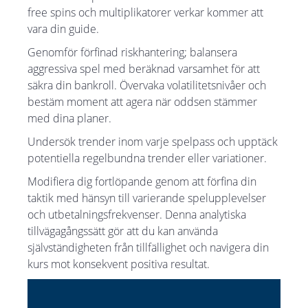
free spins och multiplikatorer verkar kommer att
vara din guide.
Genomför förfinad riskhantering; balansera
aggressiva spel med beräknad varsamhet för att
säkra din bankroll. Övervaka volatilitetsnivåer och
bestäm moment att agera när oddsen stämmer
med dina planer.
Undersök trender inom varje spelpass och upptäck
potentiella regelbundna trender eller variationer.
Modifiera dig fortlöpande genom att förfina din
taktik med hänsyn till varierande spelupplevelser
och utbetalningsfrekvenser. Denna analytiska
tillvägagångssätt gör att du kan använda
självständigheten från tillfällighet och navigera din
kurs mot konsekvent positiva resultat.