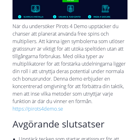
När du undersöker Pirots 4 Demo upptäcker du
chanser att planerat använda free spins och
multipliers. Att känna igen symbolerna som utlöser
gratissnurr är viktigt för att utöka speltiden utan att
tillgångarna förbrukas. Med olika typer av
multiplikatorer för att förstärka utdelningarna ligger
din roll i att utnyttja deras potential under normala
och bonusrundor. Denna demo erbjuder en
koncentrerad omgivning för att förbättra din taktik,
men att inse vilka metoder som utnyttjar varje
funktion är där du vinner en förmån.
https://pirots4demo.se
Avgörande slutsatser
Upptäck tecken som startar gratissnurr för att