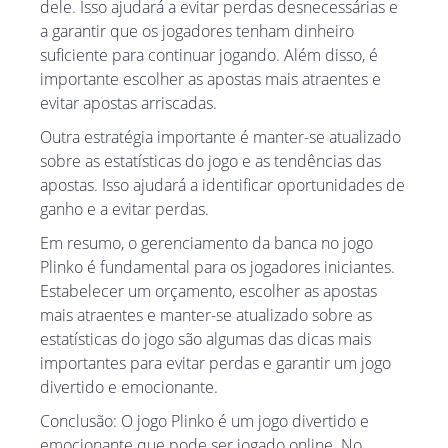
dele. Isso ajudará a evitar perdas desnecessárias e
a garantir que os jogadores tenham dinheiro
suficiente para continuar jogando. Além disso, é
importante escolher as apostas mais atraentes e
evitar apostas arriscadas.
Outra estratégia importante é manter-se atualizado
sobre as estatísticas do jogo e as tendências das
apostas. Isso ajudará a identificar oportunidades de
ganho e a evitar perdas.
Em resumo, o gerenciamento da banca no jogo
Plinko é fundamental para os jogadores iniciantes.
Estabelecer um orçamento, escolher as apostas
mais atraentes e manter-se atualizado sobre as
estatísticas do jogo são algumas das dicas mais
importantes para evitar perdas e garantir um jogo
divertido e emocionante.
Conclusão: O jogo Plinko é um jogo divertido e
emocionante que pode ser jogado online. No