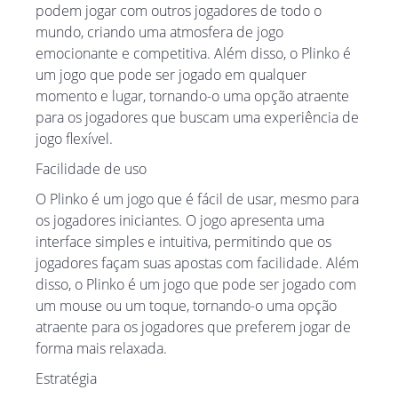
podem jogar com outros jogadores de todo o
mundo, criando uma atmosfera de jogo
emocionante e competitiva. Além disso, o Plinko é
um jogo que pode ser jogado em qualquer
momento e lugar, tornando-o uma opção atraente
para os jogadores que buscam uma experiência de
jogo flexível.
Facilidade de uso
O Plinko é um jogo que é fácil de usar, mesmo para
os jogadores iniciantes. O jogo apresenta uma
interface simples e intuitiva, permitindo que os
jogadores façam suas apostas com facilidade. Além
disso, o Plinko é um jogo que pode ser jogado com
um mouse ou um toque, tornando-o uma opção
atraente para os jogadores que preferem jogar de
forma mais relaxada.
Estratégia