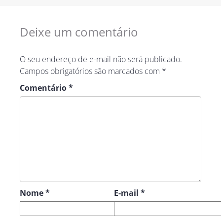
Deixe um comentário
O seu endereço de e-mail não será publicado.
Campos obrigatórios são marcados com
*
Comentário
*
Nome
*
E-mail
*