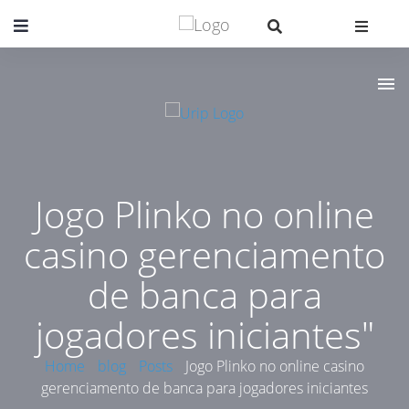
Jogo Plinko no online
casino gerenciamento
de banca para
jogadores iniciantes"
Home
blog
Posts
Jogo Plinko no online casino
gerenciamento de banca para jogadores iniciantes