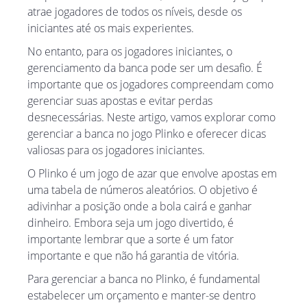
atrae jogadores de todos os níveis, desde os
iniciantes até os mais experientes.
No entanto, para os jogadores iniciantes, o
gerenciamento da banca pode ser um desafio. É
importante que os jogadores compreendam como
gerenciar suas apostas e evitar perdas
desnecessárias. Neste artigo, vamos explorar como
gerenciar a banca no jogo Plinko e oferecer dicas
valiosas para os jogadores iniciantes.
O Plinko é um jogo de azar que envolve apostas em
uma tabela de números aleatórios. O objetivo é
adivinhar a posição onde a bola cairá e ganhar
dinheiro. Embora seja um jogo divertido, é
importante lembrar que a sorte é um fator
importante e que não há garantia de vitória.
Para gerenciar a banca no Plinko, é fundamental
estabelecer um orçamento e manter-se dentro