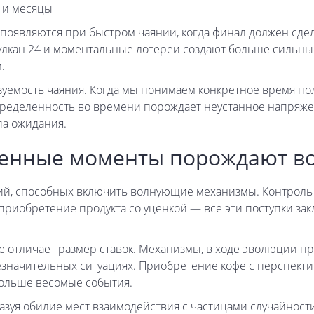
 и месяцы
оявляются при быстром чаянии, когда финал должен сдел
 Вулкан 24 и моментальные лотереи создают больше сильн
.
уемость чаяния. Когда мы понимаем конкретное время полу
пределенность во времени порождает неустанное напряж
па ожидания.
ыденные моменты порождают в
й, способных включить волнующие механизмы. Контроль
риобретение продукта со уценкой — все эти поступки за
не отличает размер ставок. Механизмы, в ходе эволюции 
значительных ситуациях. Приобретение кофе с перспекти
 больше весомые события.
разуя обилие мест взаимодействия с частицами случайнос