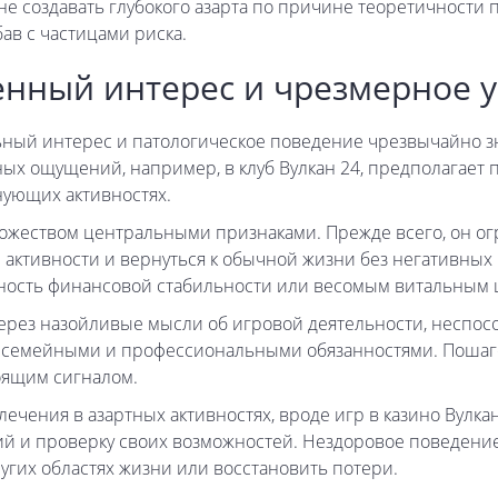
е создавать глубокого азарта по причине теоретичности 
ав с частицами риска.
венный интерес и чрезмерное 
ный интерес и патологическое поведение чрезвычайно з
ых ощущений, например, в клуб Вулкан 24, предполагает 
ующих активностях.
ожеством центральными признаками. Прежде всего, он ог
й активности и вернуться к обычной жизни без негативных 
сность финансовой стабильности или весомым витальным 
рез назойливые мысли об игровой деятельности, неспосо
 семейными и профессиональными обязанностями. Пошагов
оящим сигналом.
чения в азартных активностях, вроде игр в казино Вулка
й и проверку своих возможностей. Нездоровое поведени
угих областях жизни или восстановить потери.