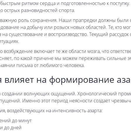
быстрым ритмом сердца и подготовленностью к поступку.
о острых разновидностей спорта.
л важную роль сохранения. Наши прапредки должны были
ование на добычу или розыск новых областей. Те, кто мо
 на существование и воспроизводство. Текущий рассудок
итуациях.
 возбуждение включает те же области мозга, что ответс
ясняет, по какой причине мы можем переживать сильные 
чаянии письма от любимого человека.
я влияет на формирование аза
в создании волнующих ощущений. Хронологический проме
допущений. Именно этот период неясности создает чрезв
я, воздействующих на интенсивность азарта:
ений до минут
и до дней