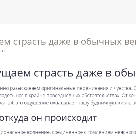
ем страсть даже в обычных в
ntos
ущаем страсть даже в об
оянно разыскиваем оригинальные переживания и чувства.
адеть нас в крайне повседневных обстоятельствах. От ко
кан 24, это ощущение охватывает нашу будничную жизнь з
 откуда он происходит
иональное волнение, соединенное с томлением неясного 