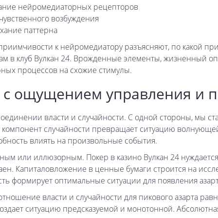
вание нейромедиаторных рецепторов
чувственного возбуждения
ухание паттерна
иимчивости к нейромедиатору разъясняют, по какой пр
м в клуб Вулкан 24. Врожденные элементы, жизненный оп
ных процессов на схожие стимулы.
н с ощущением управления и 
соединении власти и случайности. С одной стороны, мы ст
 компонент случайности превращает ситуацию волнующей.
обность влиять на произвольные события.
м или иллюзорным. Покер в казино Вулкан 24 нуждается в
аен. Капиталовложение в ценные бумаги строится на иссл
сть формирует оптимальные ситуации для появления азарт
отношение власти и случайности для пикового азарта рав
оздает ситуацию предсказуемой и монотонной. Абсолютна