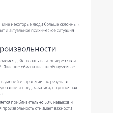
ичине некоторые люди больше склонны к
ыт и актуальное психическое ситуация
произвольности
араемся действовать на итог через свои
 Явление обмана власти обнаруживает,
 умений и стратегии, но результат
едовании и предсказаниях, но рыночная
а.
няется приблизительно 60% навыков и
я произвольность отнимает важности