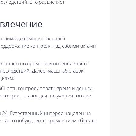
последствий. Это разъясняет
увлечение
начима для эмоционального
поддержание контроля над своими актами
раничен по времени и интенсивности.
последствий. Далее, масштаб ставок
целям.
бность контролировать время и деньги,
ое рост ставок для получения того же
н 24. Естественный интерес нацелен на
е часто побуждаемо стремлением сбежать