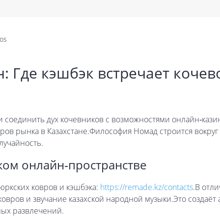
tos
: Где кэшбэк встречает кочев
и соединить дух кочевников с возможностями онлайн‑казин
ров рынка в Казахстане.Философия Номад строится вокруг 
случайность.
ском онлайн‑пространстве
юркских ковров и кэшбэка:
https://remade.kz/contacts
.В отл
вров и звучание казахской народной музыки.Это создаёт а
ных развлечений.