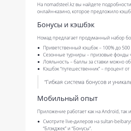
На nomadsteel.kz вы найдете подробности
онлайн‑казино, которое предложило кэшбэ
Бонусы и кэшбэк
Номад предлагает продуманный набор бо
Приветственный кэшбэк – 100% до 500 
Сезонные турниры – призовые фонды ч
Лояльность – баллы за ставки можно о
Кэшбэк “путешественник” – процент от 
“Гибкая система бонусов и уника
Мобильный опыт
Приложение работает как на Android, так и
Смотрите live‑дилеров на sultan-beibary
“Блэкджек” и “Бонусы”.