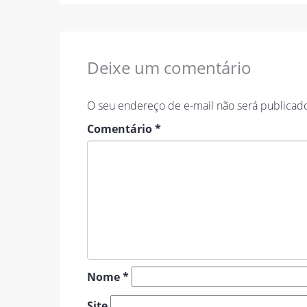
Deixe um comentário
O seu endereço de e-mail não será publicad
Comentário
*
Nome
*
Site