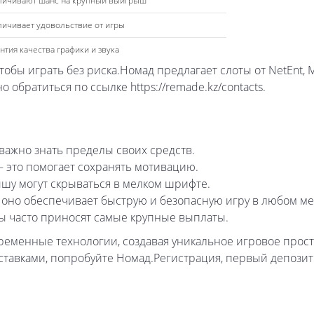
личивают шанс на крупный выигрыш
личивает удовольствие от игры
нтия качества графики и звука
обы играть без риска.Номад предлагает слоты от NetEnt, M
обратиться по ссылке https://remade.kz/contacts.
важно знать пределы своих средств.
– это помогает сохранять мотивацию.
ышу могут скрываться в мелком шрифте.
оно обеспечивает быструю и безопасную игру в любом ме
ы часто приносят самые крупные выплаты.
временные технологии, создавая уникальное игровое прост
 ставками, попробуйте Номад.Регистрация, первый депози