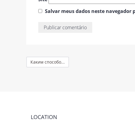
Salvar meus dados neste navegador p
Каким способо...
LOCATION