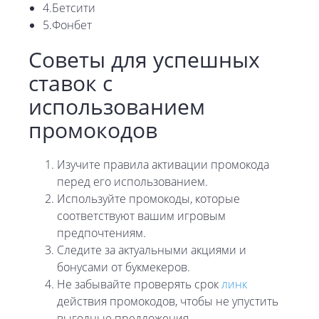
4.Бетсити
5.Фонбет
Советы для успешных
ставок с
использованием
промокодов
Изучите правила активации промокода
перед его использованием.
Используйте промокоды, которые
соответствуют вашим игровым
предпочтениям.
Следите за актуальными акциями и
бонусами от букмекеров.
Не забывайте проверять срок
линк
действия промокодов, чтобы не упустить
выгодные предложения.