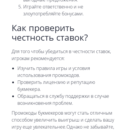
Играйте ответственно и не
злоупотребляйте бонусами.
Как проверить
честность ставок?
Для того чтобы убедиться в честности ставок,
игрокам рекомендуется:
Изучить правила игры и условия
использования промокодов.
Проверить лицензию и репутацию
букмекера.
Обращаться в службу поддержки в случае
возникновения проблем.
Промокоды букмекеров могут стать отличным
способом увеличить выигрыш и сделать вашу
игру еще увлекательнее.Однако не забывайте,