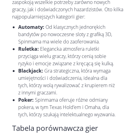
zaspokoją wszelkie potrzeby zarówno nowych
graczy, jak i doświadczonych hazardzistów. Oto kilka
najpopularniejszych kategorii gier:
Automaty:
Od klasycznych jednorękich
bandytów po nowoczesne sloty z grafiką 3D,
Spinmama ma wiele do zaoferowania.
Ruletka:
Elegancka atmosfera ruletki
przyciąga wielu graczy, którzy cenią sobie
ryzyko i emocje związane z kręcącą się kulką.
Blackjack:
Gra strategiczna, która wymaga
umiejętności i doświadczenia, idealna dla
tych, którzy wolą rywalizować z krupierem niż
z innymi graczami.
Poker:
Spinmama oferuje różne odmiany
pokera, w tym Texas Hold’em i Omaha, dla
tych, którzy szukają intelektualnego wyzwania.
Tabela porównawcza gier