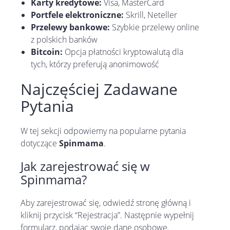
Karty kredytowe:
Visa, MasterCard
Portfele elektroniczne:
Skrill, Neteller
Przelewy bankowe:
Szybkie przelewy online
z polskich banków
Bitcoin:
Opcja płatności kryptowalutą dla
tych, którzy preferują anonimowość
Najczęściej Zadawane
Pytania
W tej sekcji odpowiemy na popularne pytania
dotyczące
Spinmama
.
Jak zarejestrować się w
Spinmama?
Aby zarejestrować się, odwiedź stronę główną i
kliknij przycisk “Rejestracja”. Następnie wypełnij
formularz, podając swoje dane osobowe.