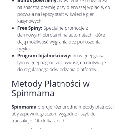
Bonus powitalny:
Nowi gracze mogą liczyć
na znaczną premię przy pierwszej wpłacie, co
pozwala na lepszy start w świecie gier
kasynowych.
Free Spiny:
Specjalne promocje z
darmowymi obrotami na automatach, które
dają możliwość wygrania bez ponoszenia
ryzyka.
Program lojalnościowy:
Im więcej grasz,
tym więcej nagród zdobywasz, co motywuje
do regularnego odwiedzania platformy.
Metody Płatności w
Spinmama
Spinmama
oferuje różnorodne metody płatności,
aby zapewnić graczom wygodne i szybkie
transakcje. Oto kilka z nich: