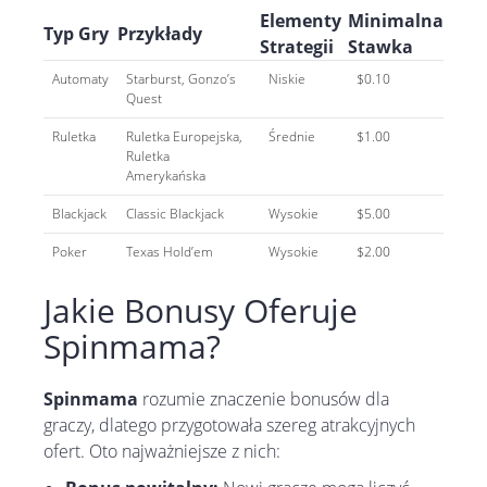
Elementy
Minimalna
Typ Gry
Przykłady
Strategii
Stawka
Automaty
Starburst, Gonzo’s
Niskie
$0.10
Quest
Ruletka
Ruletka Europejska,
Średnie
$1.00
Ruletka
Amerykańska
Blackjack
Classic Blackjack
Wysokie
$5.00
Poker
Texas Hold’em
Wysokie
$2.00
Jakie Bonusy Oferuje
Spinmama?
Spinmama
rozumie znaczenie bonusów dla
graczy, dlatego przygotowała szereg atrakcyjnych
ofert. Oto najważniejsze z nich: